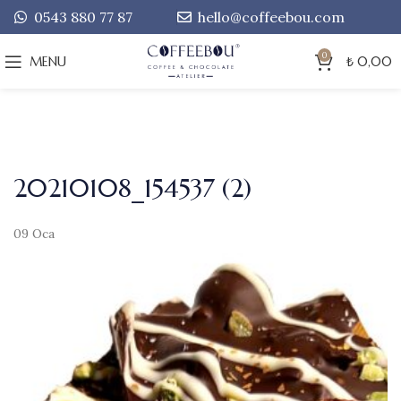
0543 880 77 87
hello@coffeebou.com
0
MENU
₺
0,00
20210108_154537 (2)
09
Oca