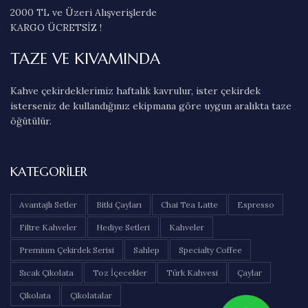
2000 TL ve Üzeri Alışverişlerde
KARGO ÜCRETSİZ !
TAZE VE KIVAMINDA
Kahve çekirdeklerimiz haftalık kavrulur, ister çekirdek
isterseniz de kullandığınız ekipmana göre uygun aralıkta taze
öğütülür.
KATEGORILER
Avantajlı Setler
Bitki Çayları
Chai Tea Latte
Espresso
Filtre Kahveler
Hediye Setleri
Kahveler
Premium Çekirdek Serisi
Sahlep
Specialty Coffee
Sıcak Çikolata
Toz İçecekler
Türk Kahvesi
Çaylar
Çikolata
Çikolatalar