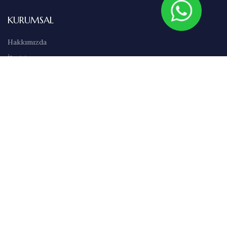
KURUMSAL
Hakkımızda
İletişim
Sıkça Sorulan Sorular
Abonelik
Markalar
Blog
Kullanım Şartları
Satış Sözleşmesi
Gizlilik İlkeleri
Teslimat & İade Bilgileri
Havale/EFT Bilgileri