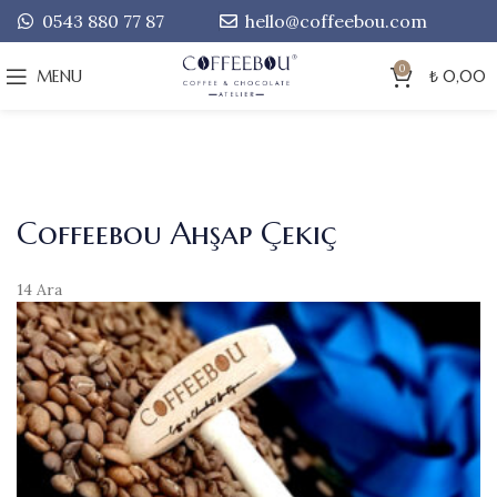
0543 880 77 87
hello@coffeebou.com
0
MENU
₺
0,00
Coffeebou Ahşap Çekiç
14
Ara