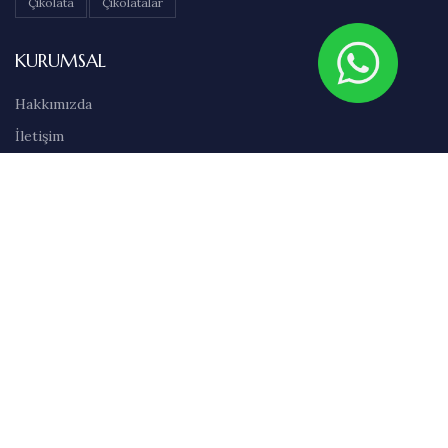
Çikolata
Çikolatalar
KURUMSAL
Hakkımızda
İletişim
Sıkça Sorulan Sorular
Abonelik
Markalar
Blog
Kullanım Şartları
Satış Sözleşmesi
Gizlilik İlkeleri
Teslimat & İade Bilgileri
Havale/EFT Bilgileri