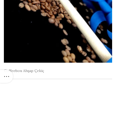
Coffeebou Ahşap Çekiç