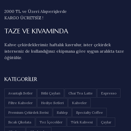
2000 TL ve Üzeri Alışverişlerde
KARGO ÜCRETSİZ !
TAZE VE KIVAMINDA
Kahve çekirdeklerimiz haftalık kavrulur, ister çekirdek
isterseniz de kullandığınız ekipmana göre uygun aralıkta taze
öğütülür.
KATEGORILER
Avantajlı Setler
Bitki Çayları
Chai Tea Latte
Espresso
Filtre Kahveler
Hediye Setleri
Kahveler
Premium Çekirdek Serisi
Sahlep
Specialty Coffee
Sıcak Çikolata
Toz İçecekler
Türk Kahvesi
Çaylar