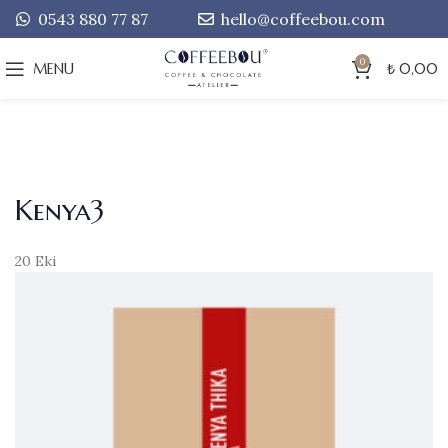
0543 880 77 87
hello@coffeebou.com
0
MENU
₺
0,00
Kenya3
20
Eki