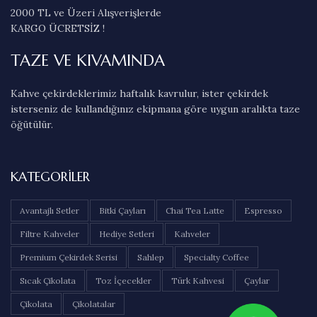
2000 TL ve Üzeri Alışverişlerde
KARGO ÜCRETSİZ !
TAZE VE KIVAMINDA
Kahve çekirdeklerimiz haftalık kavrulur, ister çekirdek
isterseniz de kullandığınız ekipmana göre uygun aralıkta taze
öğütülür.
KATEGORILER
Avantajlı Setler
Bitki Çayları
Chai Tea Latte
Espresso
Filtre Kahveler
Hediye Setleri
Kahveler
Premium Çekirdek Serisi
Sahlep
Specialty Coffee
Sıcak Çikolata
Toz İçecekler
Türk Kahvesi
Çaylar
Çikolata
Çikolatalar