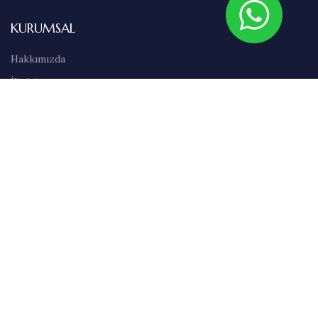
KURUMSAL
Hakkımızda
İletişim
Sıkça Sorulan Sorular
Abonelik
Markalar
Blog
Kullanım Şartları
Satış Sözleşmesi
Gizlilik İlkeleri
Teslimat & İade Bilgileri
Havale/EFT Bilgileri