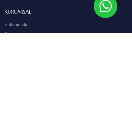
KURUMSAL
Hakkımızda
İletişim
Sıkça Sorulan Sorular
Abonelik
Markalar
Blog
Kullanım Şartları
Satış Sözleşmesi
Gizlilik İlkeleri
Teslimat & İade Bilgileri
Havale/EFT Bilgileri