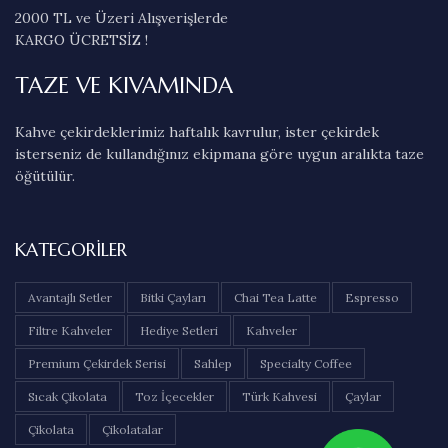
2000 TL ve Üzeri Alışverişlerde
KARGO ÜCRETSİZ !
TAZE VE KIVAMINDA
Kahve çekirdeklerimiz haftalık kavrulur, ister çekirdek
isterseniz de kullandığınız ekipmana göre uygun aralıkta taze
öğütülür.
KATEGORILER
Avantajlı Setler
Bitki Çayları
Chai Tea Latte
Espresso
Filtre Kahveler
Hediye Setleri
Kahveler
Premium Çekirdek Serisi
Sahlep
Specialty Coffee
Sıcak Çikolata
Toz İçecekler
Türk Kahvesi
Çaylar
Çikolata
Çikolatalar