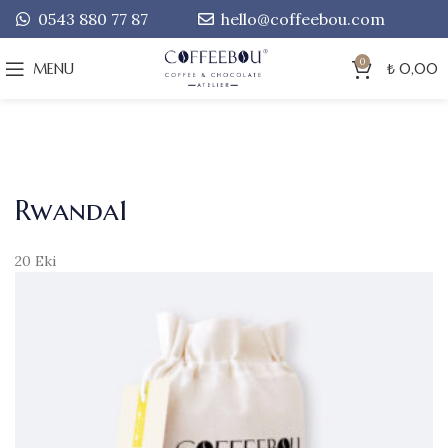
0543 880 77 87
hello@coffeebou.com
0
MENU
₺
0,00
Rwanda1
20
Eki