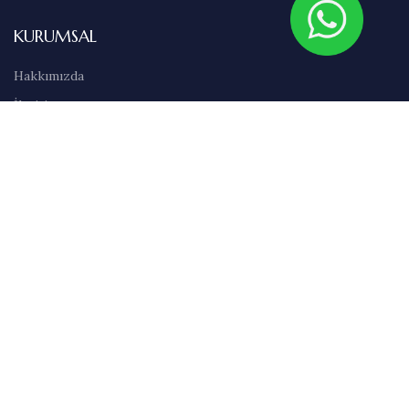
KURUMSAL
Hakkımızda
İletişim
Sıkça Sorulan Sorular
Abonelik
Markalar
Blog
Kullanım Şartları
Satış Sözleşmesi
Gizlilik İlkeleri
Teslimat & İade Bilgileri
Havale/EFT Bilgileri