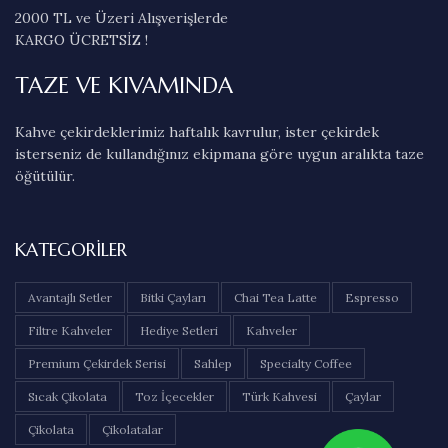
2000 TL ve Üzeri Alışverişlerde
KARGO ÜCRETSİZ !
TAZE VE KIVAMINDA
Kahve çekirdeklerimiz haftalık kavrulur, ister çekirdek
isterseniz de kullandığınız ekipmana göre uygun aralıkta taze
öğütülür.
KATEGORILER
Avantajlı Setler
Bitki Çayları
Chai Tea Latte
Espresso
Filtre Kahveler
Hediye Setleri
Kahveler
Premium Çekirdek Serisi
Sahlep
Specialty Coffee
Sıcak Çikolata
Toz İçecekler
Türk Kahvesi
Çaylar
Çikolata
Çikolatalar