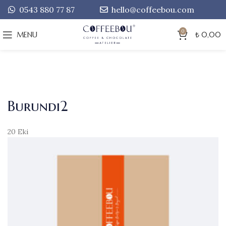
0543 880 77 87
hello@coffeebou.com
0
MENU
₺
0,00
Burundi2
20
Eki