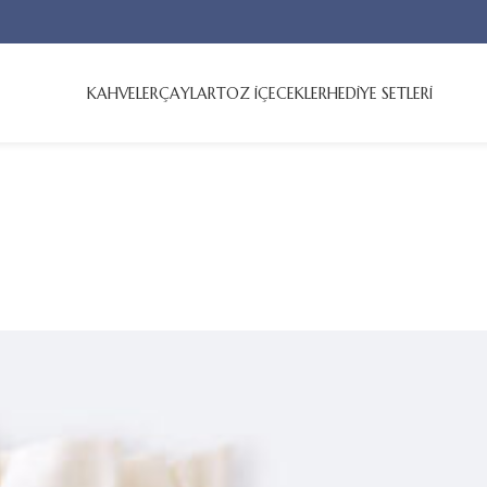
KAHVELER
ÇAYLAR
TOZ İÇECEKLER
HEDİYE SETLERİ