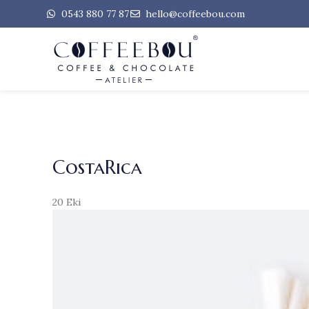
0543 880 77 87
hello@coffeebou.com
CostaRica
20
Eki