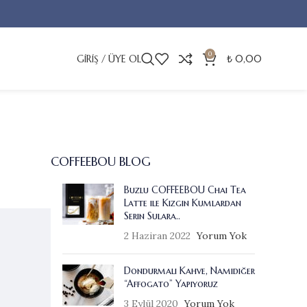
0
GIRIŞ / ÜYE OL
₺
0,00
COFFEEBOU BLOG
Buzlu COFFEEBOU Chai Tea
Latte ile Kızgın Kumlardan
Serin Sulara..
2 Haziran 2022
Yorum Yok
Dondurmalı Kahve, Namıdiğer
“Affogato” Yapıyoruz
3 Eylül 2020
Yorum Yok