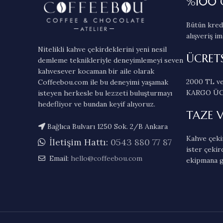
%100 
Bütün kredi
alışveriş im
Nitelikli kahve çekirdeklerini yeni nesil
ÜCRET
demleme teknikleriyle deneyimlemeyi seven
kahvesever kocaman bir aile olarak
2000 TL ve
Coffeebou.com ile bu deneyimi yaşamak
KARGO ÜC
isteyen herkesle bu lezzeti buluşturmayı
hedefliyor ve bundan keyif alıyoruz.
TAZE 
Bağlıca Bulvarı 1250 Sok. 2/B Ankara
Kahve çekir
İletişim Hattı:
0543 880 77 87
ister çekir
Email:
hello@coffeebou.com
ekipmana g