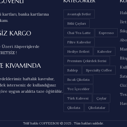
GÜVENLİ
KATEGORILER
KU
Hak
 kartları, banka kartlarına
Avantajlı Setler
kanı.
İlet
Bitki Çayları
Sık
SİZ KARGO
Chai Tea Latte
Espresso
Abo
Filtre Kahveler
 Üzeri Alışverişlerde
Mar
Hediye Setleri
Kahveler
RETSİZ !
Blo
Premium Çekirdek Serisi
VE KIVAMINDA
Kul
Sahlep
Specialty Coffee
Sat
deklerimiz haftalık kavrulur,
Sıcak Çikolata
dek isterseniz de kullandığınız
Gizl
Toz İçecekler
öre uygun aralıkta taze öğütülür.
Tes
Türk Kahvesi
Çaylar
Hav
Çikolata
Çikolatalar
Telif hakkı COFFEEBOU © 2025 . Tüm hakları saklıdır.