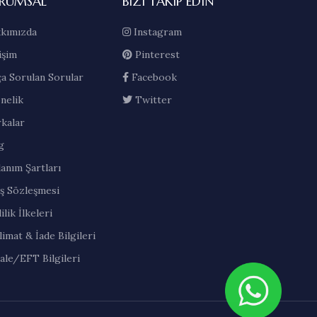
RUMSAL
BIZI TAKIP EDIN
kımızda
Instagram
işim
Pinterest
ça Sorulan Sorular
Facebook
nelik
Twitter
kalar
g
lanım Şartları
ış Sözleşmesi
ilik İlkeleri
limat & İade Bilgileri
ale/EFT Bilgileri