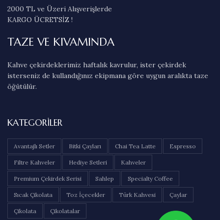
2000 TL ve Üzeri Alışverişlerde
KARGO ÜCRETSİZ !
TAZE VE KIVAMINDA
Kahve çekirdeklerimiz haftalık kavrulur, ister çekirdek
isterseniz de kullandığınız ekipmana göre uygun aralıkta taze
öğütülür.
KATEGORILER
Avantajlı Setler
Bitki Çayları
Chai Tea Latte
Espresso
Filtre Kahveler
Hediye Setleri
Kahveler
Premium Çekirdek Serisi
Sahlep
Specialty Coffee
Sıcak Çikolata
Toz İçecekler
Türk Kahvesi
Çaylar
Çikolata
Çikolatalar