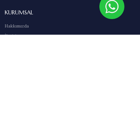
KURUMSAL
Hakkımızda
İletişim
Sıkça Sorulan Sorular
Abonelik
Markalar
Blog
Kullanım Şartları
Satış Sözleşmesi
Gizlilik İlkeleri
Teslimat & İade Bilgileri
Havale/EFT Bilgileri