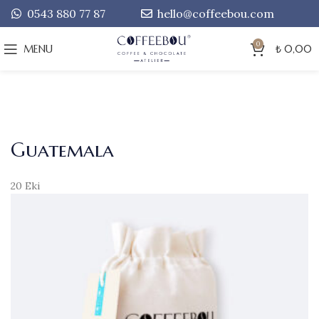
0543 880 77 87
hello@coffeebou.com
0
MENU
₺
0,00
Guatemala
20
Eki