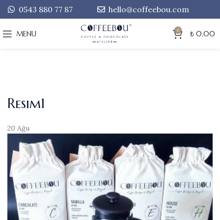
0543 880 77 87
hello@coffeebou.com
0
MENU
₺
0,00
Resim1
20
Ağu