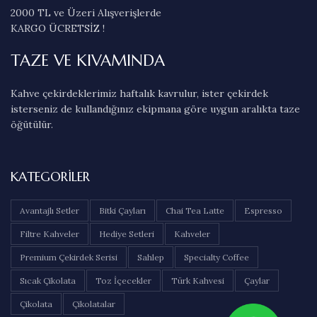
2000 TL ve Üzeri Alışverişlerde
KARGO ÜCRETSİZ !
TAZE VE KIVAMINDA
Kahve çekirdeklerimiz haftalık kavrulur, ister çekirdek
isterseniz de kullandığınız ekipmana göre uygun aralıkta taze
öğütülür.
KATEGORILER
Avantajlı Setler
Bitki Çayları
Chai Tea Latte
Espresso
Filtre Kahveler
Hediye Setleri
Kahveler
Premium Çekirdek Serisi
Sahlep
Specialty Coffee
Sıcak Çikolata
Toz İçecekler
Türk Kahvesi
Çaylar
Çikolata
Çikolatalar