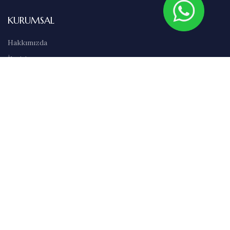
KURUMSAL
Hakkımızda
İletişim
Sıkça Sorulan Sorular
Abonelik
Markalar
Blog
Kullanım Şartları
Satış Sözleşmesi
Gizlilik İlkeleri
Teslimat & İade Bilgileri
Havale/EFT Bilgileri