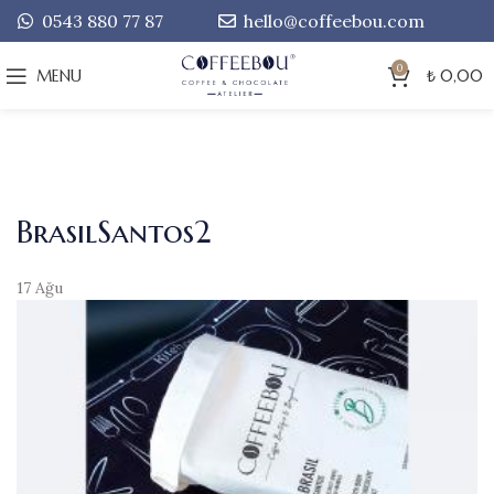
0543 880 77 87
hello@coffeebou.com
0
MENU
₺
0,00
BrasilSantos2
17
Ağu