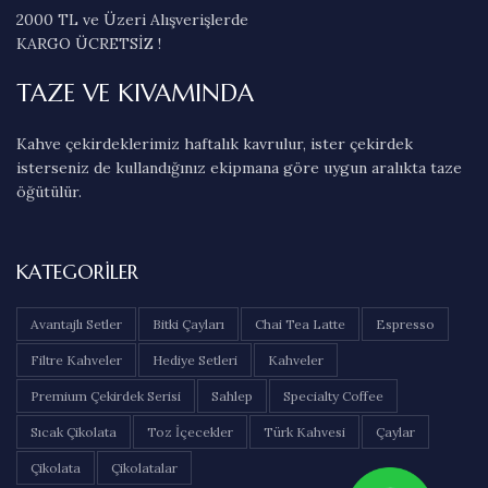
2000 TL ve Üzeri Alışverişlerde
KARGO ÜCRETSİZ !
TAZE VE KIVAMINDA
Kahve çekirdeklerimiz haftalık kavrulur, ister çekirdek
isterseniz de kullandığınız ekipmana göre uygun aralıkta taze
öğütülür.
KATEGORILER
Avantajlı Setler
Bitki Çayları
Chai Tea Latte
Espresso
Filtre Kahveler
Hediye Setleri
Kahveler
Premium Çekirdek Serisi
Sahlep
Specialty Coffee
Sıcak Çikolata
Toz İçecekler
Türk Kahvesi
Çaylar
Çikolata
Çikolatalar