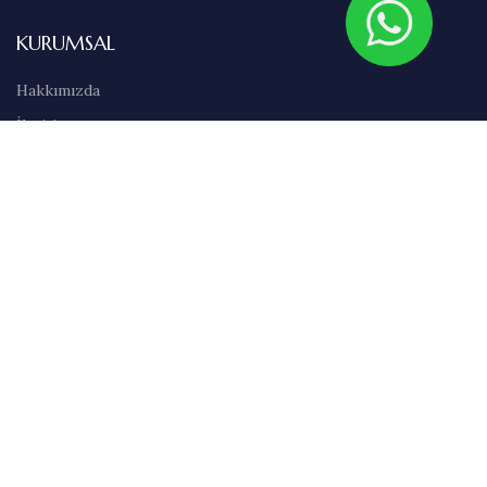
KURUMSAL
Hakkımızda
İletişim
Sıkça Sorulan Sorular
Abonelik
Markalar
Blog
Kullanım Şartları
Satış Sözleşmesi
Gizlilik İlkeleri
Teslimat & İade Bilgileri
Havale/EFT Bilgileri