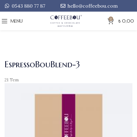
0543 880 77 87
hello@coffeebou.com
0
MENU
₺
0,00
EspressoBouBlend-3
21
Tem