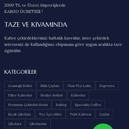
2000 TL ve Üzeri Alışverişlerde
KARGO ÜCRETSİZ !
TAZE VE KIVAMINDA
Kahve çekirdeklerimiz haftalık kavrulur, ister çekirdek
isterseniz de kullandığınız ekipmana göre uygun aralıkta taze
öğütülür.
KATEGORILER
Avantajlı Setler
Bitki Çayları
Chai Tea Latte
Espresso
Filtre Kahveler
Hediye Setleri
Kahveler
Premium Çekirdek Serisi
Sahlep
Specialty Coffee
Sıcak Çikolata
Toz İçecekler
Türk Kahvesi
Çaylar
Çikolata
Çikolatalar