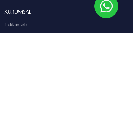
KURUMSAL
Hakkımızda
İletişim
Sıkça Sorulan Sorular
Abonelik
Markalar
Blog
Kullanım Şartları
Satış Sözleşmesi
Gizlilik İlkeleri
Teslimat & İade Bilgileri
Havale/EFT Bilgileri