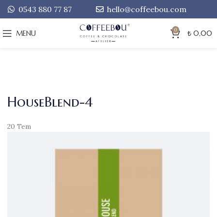
0543 880 77 87
hello@coffeebou.com
0
MENU
₺
0,00
HouseBlend-4
20
Tem