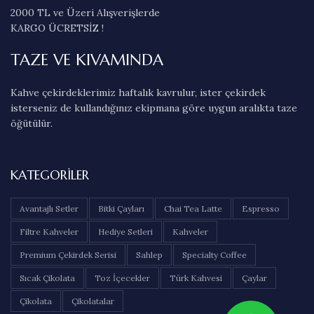
2000 TL ve Üzeri Alışverişlerde
KARGO ÜCRETSİZ !
TAZE VE KIVAMINDA
Kahve çekirdeklerimiz haftalık kavrulur, ister çekirdek
isterseniz de kullandığınız ekipmana göre uygun aralıkta taze
öğütülür.
KATEGORILER
Avantajlı Setler
Bitki Çayları
Chai Tea Latte
Espresso
Filtre Kahveler
Hediye Setleri
Kahveler
Premium Çekirdek Serisi
Sahlep
Specialty Coffee
Sıcak Çikolata
Toz İçecekler
Türk Kahvesi
Çaylar
Çikolata
Çikolatalar