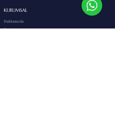
KURUMSAL
Hakkımızda
İletişim
Sıkça Sorulan Sorular
Abonelik
Markalar
Blog
Kullanım Şartları
Satış Sözleşmesi
Gizlilik İlkeleri
Teslimat & İade Bilgileri
Havale/EFT Bilgileri