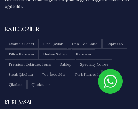
öğütülür.
KATEGORILER
Avantajlı Setler
Bitki Çayları
Chai Tea Latte
Espresso
Filtre Kahveler
Hediye Setleri
Kahveler
Premium Çekirdek Serisi
Sahlep
Specialty Coffee
Sıcak Çikolata
Toz İçecekler
Türk Kahvesi
Çaylar
Çikolata
Çikolatalar
KURUMSAL
Hakkımızda
İletişim
Sıkça Sorulan Sorular