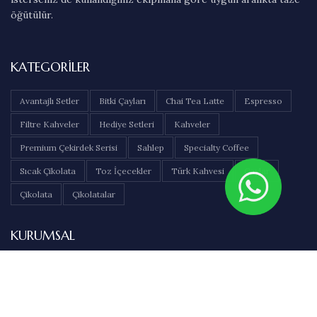
öğütülür.
KATEGORILER
Avantajlı Setler
Bitki Çayları
Chai Tea Latte
Espresso
Filtre Kahveler
Hediye Setleri
Kahveler
Premium Çekirdek Serisi
Sahlep
Specialty Coffee
Sıcak Çikolata
Toz İçecekler
Türk Kahvesi
Çaylar
Çikolata
Çikolatalar
KURUMSAL
Hakkımızda
İletişim
Sıkça Sorulan Sorular