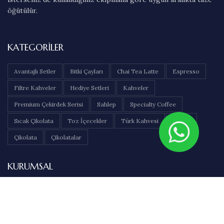
öğütülür.
KATEGORILER
Avantajlı Setler
Bitki Çayları
Chai Tea Latte
Espresso
Filtre Kahveler
Hediye Setleri
Kahveler
Premium Çekirdek Serisi
Sahlep
Specialty Coffee
Sıcak Çikolata
Toz İçecekler
Türk Kahvesi
Çaylar
Çikolata
Çikolatalar
KURUMSAL
Hakkımızda
İletişim
Sıkça Sorulan Sorular