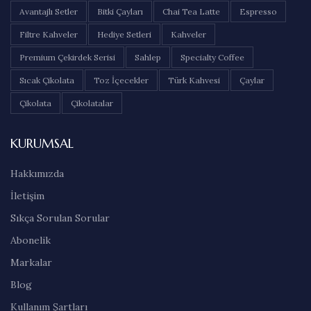
Avantajlı Setler
Bitki Çayları
Chai Tea Latte
Espresso
Filtre Kahveler
Hediye Setleri
Kahveler
Premium Çekirdek Serisi
Sahlep
Specialty Coffee
Sıcak Çikolata
Toz İçecekler
Türk Kahvesi
Çaylar
Çikolata
Çikolatalar
KURUMSAL
Hakkımızda
İletişim
Sıkça Sorulan Sorular
Abonelik
Markalar
Blog
Kullanım Şartları