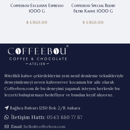
Coffeebou Exclusive Espresso
Coffeebou Special Blend
C
1000 G
Filtre Kahve 1000 G
₺
1.950,00
₺
1.950,00
Nitelikli kahve çekirdeklerini yeni nesil demleme teknikleriyle
deneyimlemeyi seven kahvesever kocaman bir aile olarak
Coffeebou.com ile bu deneyimi yaşamak isteyen herkesle bu
lezzeti buluşturmayı hedefliyor ve bundan keyif alıyoruz.
Bağlıca Bulvarı 1250 Sok. 2/B Ankara
İletişim Hattı:
0543 880 77 87
Email:
hello@coffeebou.com