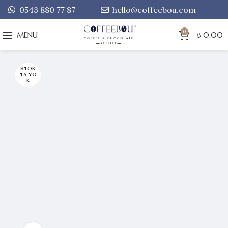
0543 880 77 87
hello@coffeebou.com
0
MENU
₺
0,00
STOK
TA YO
K