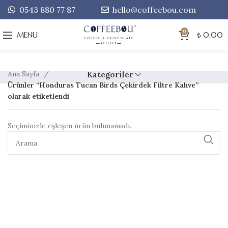
0543 880 77 87
hello@coffeebou.com
0
MENU
₺
0,00
Ana Sayfa
Kategoriler
Ürünler “Honduras Tucan Birds Çekirdek Filtre Kahve”
olarak etiketlendi
Seçiminizle eşleşen ürün bulunamadı.