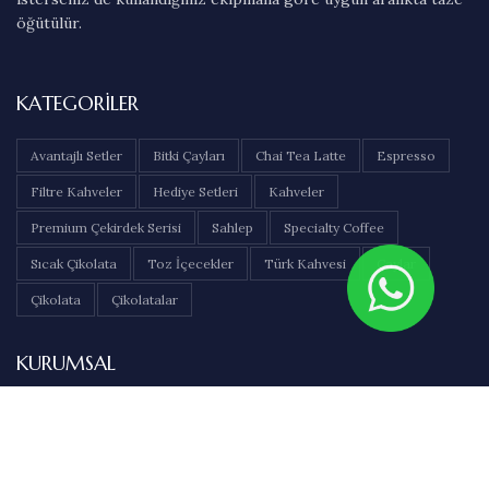
öğütülür.
KATEGORILER
Avantajlı Setler
Bitki Çayları
Chai Tea Latte
Espresso
Filtre Kahveler
Hediye Setleri
Kahveler
Premium Çekirdek Serisi
Sahlep
Specialty Coffee
Sıcak Çikolata
Toz İçecekler
Türk Kahvesi
Çaylar
Çikolata
Çikolatalar
KURUMSAL
Hakkımızda
İletişim
Sıkça Sorulan Sorular