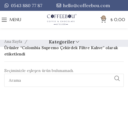
0543 880 77 87
hello@coffeebou.com
0
MENU
₺
0,00
Ana Sayfa
Kategoriler
Ürünler “Colombia Supremo Çekirdek Filtre Kahve” olarak
etiketlendi
Seçiminizle eşleşen ürün bulunamadı.