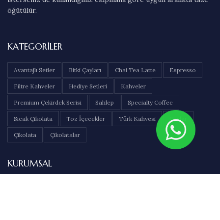
öğütülür.
KATEGORILER
Avantajlı Setler
Bitki Çayları
Chai Tea Latte
Espresso
Filtre Kahveler
Hediye Setleri
Kahveler
Premium Çekirdek Serisi
Sahlep
Specialty Coffee
Sıcak Çikolata
Toz İçecekler
Türk Kahvesi
Çaylar
Çikolata
Çikolatalar
KURUMSAL
Hakkımızda
İletişim
Sıkça Sorulan Sorular