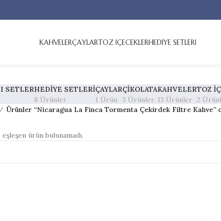
KAHVELER
ÇAYLAR
TOZ İÇECEKLER
HEDİYE SETLERİ
I SETLER
HEDIYE SETLERI
ÇAYLAR
ÇIKOLATA
KAHVELER
TOZ İ
8 Ürünler
1 Ürün
3 Ürünler
13 Ürünler
2 Ürün
Ürünler “Nicaragua La Finca Tormenta Çekirdek Filtre Kahve” o
e eşleşen ürün bulunamadı.