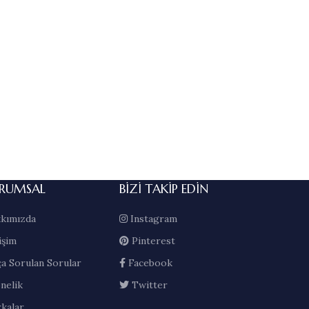
RUMSAL
BIZI TAKIP EDIN
kımızda
Instagram
işim
Pinterest
ça Sorulan Sorular
Facebook
nelik
Twitter
kalar