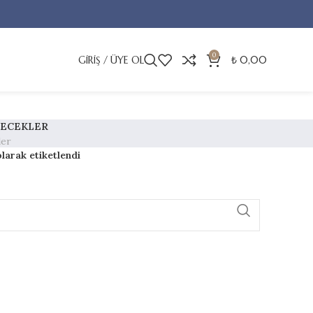
0
GIRIŞ / ÜYE OL
₺
0,00
ÇECEKLER
ler
larak etiketlendi