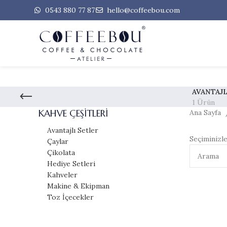
0543 880 77 87
hello@coffeebou.com
AVANTAJL
1 Ürün
KAHVE ÇEŞITLERI
Ana Sayfa
Avantajlı Setler
Seçiminizl
Çaylar
Çikolata
Hediye Setleri
Kahveler
Makine & Ekipman
Toz İçecekler