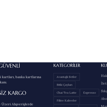
GÜVENLİ
KATEGORILER
KU
Hak
 kartları, banka kartlarına
Avantajlı Setler
kanı.
İlet
Bitki Çayları
Sık
SİZ KARGO
Chai Tea Latte
Espresso
Abo
Filtre Kahveler
 Üzeri Alışverişlerde
Mar