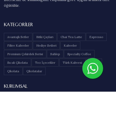
öğütülür.
KATEGORILER
Avantajlı Setler
Bitki Çayları
Chai Tea Latte
Espresso
Filtre Kahveler
Hediye Setleri
Kahveler
Premium Çekirdek Serisi
Sahlep
Specialty Coffee
Sıcak Çikolata
Toz İçecekler
Türk Kahvesi
Çaylar
Çikolata
Çikolatalar
KURUMSAL
Hakkımızda
İletişim
Sıkça Sorulan Sorular