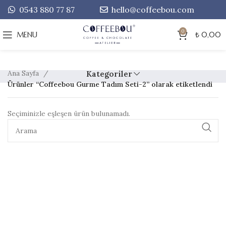
0543 880 77 87
hello@coffeebou.com
0
MENU
₺
0,00
Ana Sayfa
Kategoriler
Ürünler “Coffeebou Gurme Tadım Seti-2” olarak etiketlendi
Seçiminizle eşleşen ürün bulunamadı.