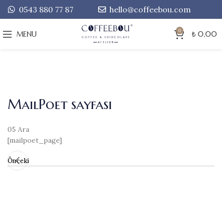
0543 880 77 87
hello@coffeebou.com
0
MENU
₺
0,00
MailPoet sayfası
05
Ara
[mailpoet_page]
Önceki