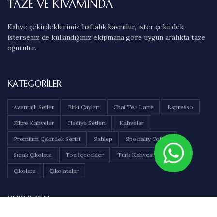
TAZE VE KIVAMINDA
Kahve çekirdeklerimiz haftalık kavrulur, ister çekirdek
isterseniz de kullandığınız ekipmana göre uygun aralıkta taze
öğütülür.
KATEGORILER
Avantajlı Setler
Bitki Çayları
Chai Tea Latte
Espresso
Filtre Kahveler
Hediye Setleri
Kahveler
Premium Çekirdek Serisi
Sahlep
Specialty Coffee
Sıcak Çikolata
Toz İçecekler
Türk Kahvesi
Çaylar
Çikolata
Çikolatalar
KURUMSAL