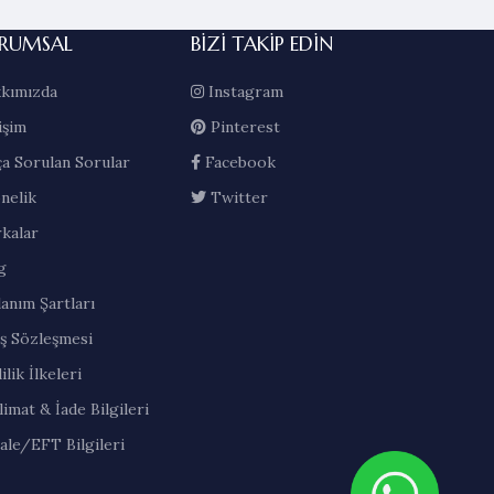
 1.350,00.
₺ 1.350,00.
RUMSAL
BIZI TAKIP EDIN
kımızda
Instagram
işim
Pinterest
ça Sorulan Sorular
Facebook
nelik
Twitter
kalar
g
lanım Şartları
ış Sözleşmesi
ilik İlkeleri
limat & İade Bilgileri
ale/EFT Bilgileri