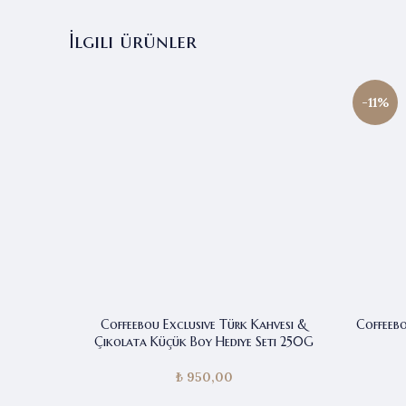
İlgili ürünler
-11%
Coffeebou Exclusive Türk Kahvesi &
Coffeeb
Çikolata Küçük Boy Hediye Seti 250G
₺
950,00