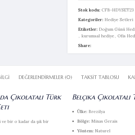
Stok kodu:
CFB-HDYSET23
Kategoriler:
Hediye Setleri
Etiketler:
Doğum Günü Hedi
,
kurumsal hediye
,
Ofis Hed
Share:
BILGI
DEĞERLENDIRMELER (0)
TAKSIT TABLOSU
KA
da Çikolatalı Türk
Belçika Çikolatalı 
eti
Ülke:
Brezilya
Bölge:
Minas Gerais
 ve bir o kadar da şık bir
Yöntem:
Naturel