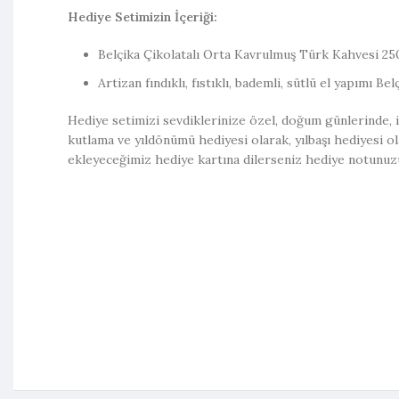
Hediye Setimizin İçeriği:
Belçika Çikolatalı Orta Kavrulmuş Türk Kahvesi 2
Artizan fındıklı, fıstıklı, bademli, sütlü el yapımı Be
Hediye setimizi sevdiklerinize özel, doğum günlerinde, iş,
kutlama ve yıldönümü hediyesi olarak, yılbaşı hediyesi ola
ekleyeceğimiz hediye kartına dilerseniz hediye notunuzu