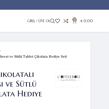
0
GIRIŞ / ÜYE OL
₺
0,00
hvesi ve Sütlü Tablet Çikolata Hediye Seti
ikolatalı
i ve Sütlü
lata Hediye