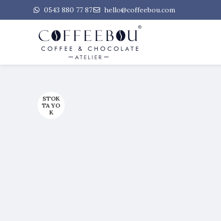
0543 880 77 87
hello@coffeebou.com
STOK
TA YO
K