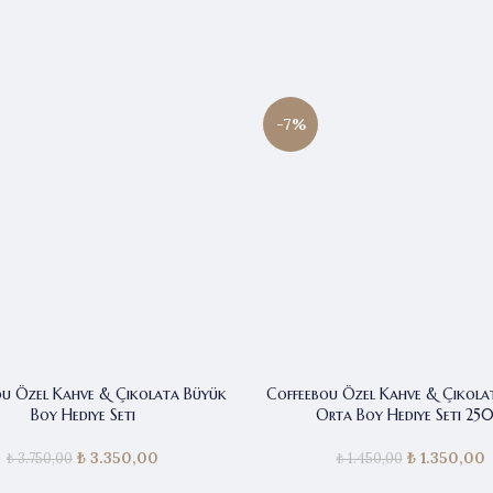
-7%
ou Özel Kahve & Çikolata Büyük
Coffeebou Özel Kahve & Çikolat
Boy Hediye Seti
Orta Boy Hediye Seti 25
₺
3.350,00
Orijinal fiyat:
Şu andaki
₺
1.350,00
Orijinal 
₺
3.750,00
₺
1.450,00
₺ 3.750,00.
fiyat:
₺ 1.450