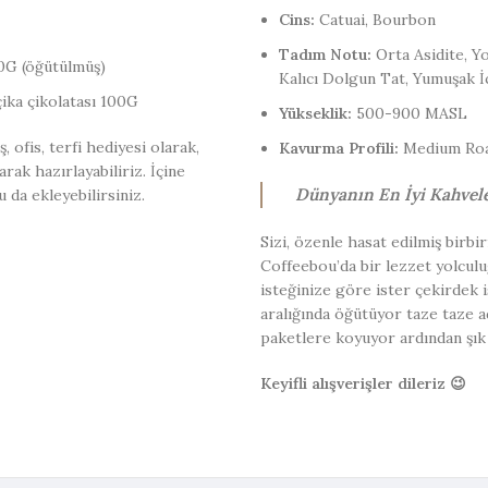
Cins:
Catuai, Bourbon
Tadım Notu:
Orta Asidite, Y
50G (öğütülmüş)
Kalıcı Dolgun Tat, Yumuşak İ
lçika çikolatası 100G
Yükseklik:
500-900 MASL
 ofis, terfi hediyesi olarak,
Kavurma Profili:
Medium Ro
rak hazırlayabiliriz. İçine
Dünyanın En İyi Kahvele
 da ekleyebilirsiniz.
Sizi, özenle hasat edilmiş birbi
Coffeebou’da bir lezzet yolculu
isteğinize göre ister çekirdek
aralığında öğütüyor taze taze 
paketlere koyuyor ardından şık 
Keyifli alışverişler dileriz 😉