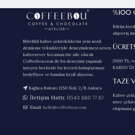
%100 
Bütün kredi
alışveriş im
Nitelikli kahve çekirdeklerini yeni nesil
ÜCRET
demleme teknikleriyle deneyimlemeyi seven
kahvesever kocaman bir aile olarak
2000 TL ve
Coffeebou.com ile bu deneyimi yaşamak
KARGO ÜC
isteyen herkesle bu lezzeti buluşturmayı
hedefliyor ve bundan keyif alıyoruz.
TAZE 
Bağlıca Bulvarı 1250 Sok. 2/B Ankara
Kahve çekir
İletişim Hattı:
0543 880 77 87
ister çekir
Email:
hello@coffeebou.com
ekipmana g