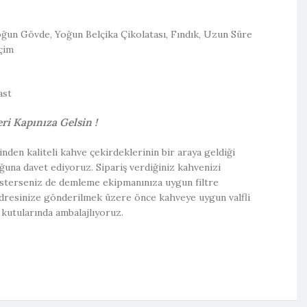
oğun Gövde, Yoğun Belçika Çikolatası, Fındık, Uzun Süre
çim
ast
ri Kapınıza Gelsin !
rinden kaliteli kahve çekirdeklerinin bir araya geldiği
ğuna davet ediyoruz. Sipariş verdiğiniz kahvenizi
 isterseniz de demleme ekipmanınıza uygun filtre
adresinize gönderilmek üzere önce kahveye uygun valfli
kutularında ambalajlıyoruz.