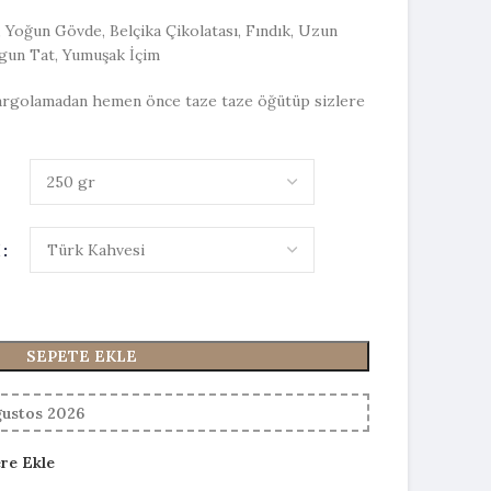
, Yoğun Gövde, Belçika Çikolatası, Fındık, Uzun
gun Tat, Yumuşak İçim
 kargolamadan hemen önce taze taze öğütüp sizlere
I
SEPETE EKLE
ğustos 2026
ere Ekle