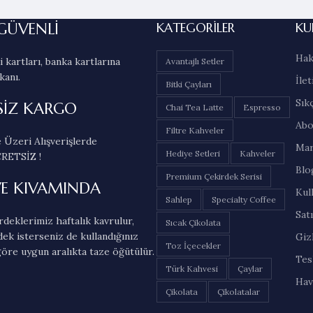
₺ 3.350,00.
₺
GÜVENLİ
KATEGORILER
KU
Hak
 kartları, banka kartlarına
Avantajlı Setler
kanı.
İlet
Bitki Çayları
Sık
SİZ KARGO
Chai Tea Latte
Espresso
Abo
Filtre Kahveler
 Üzeri Alışverişlerde
Mar
Hediye Setleri
Kahveler
RETSİZ !
Blo
Premium Çekirdek Serisi
VE KIVAMINDA
Kul
Sahlep
Specialty Coffee
Sat
deklerimiz haftalık kavrulur,
Sıcak Çikolata
dek isterseniz de kullandığınız
Gizl
Toz İçecekler
öre uygun aralıkta taze öğütülür.
Tes
Türk Kahvesi
Çaylar
Hav
Çikolata
Çikolatalar