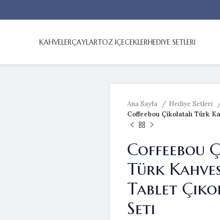
KAHVELER
ÇAYLAR
TOZ İÇECEKLER
HEDİYE SETLERİ
Ana Sayfa
Hediye Setleri
Coffeebou Çikolatalı Türk Ka
Coffeebou Ç
Türk Kahves
Tablet Çiko
Seti