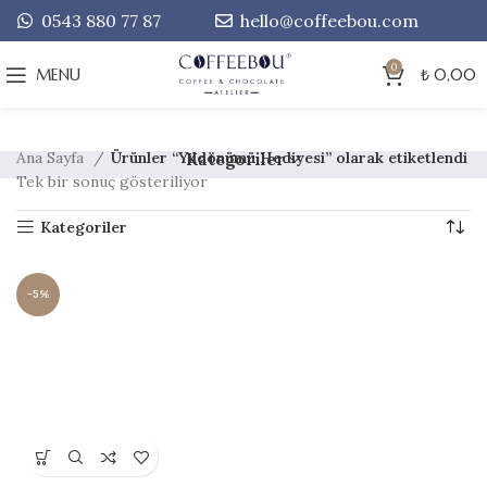
0543 880 77 87
hello@coffeebou.com
0
MENU
₺
0,00
Ana Sayfa
Ürünler “Yıldönümü Hediyesi” olarak etiketlendi
Kategoriler
Tek bir sonuç gösteriliyor
Kategoriler
-5%