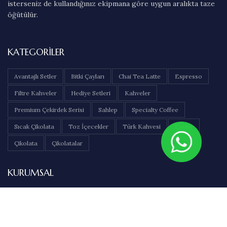
isterseniz de kullandığınız ekipmana göre uygun aralıkta taze
öğütülür.
KATEGORILER
Avantajlı Setler
Bitki Çayları
Chai Tea Latte
Espresso
Filtre Kahveler
Hediye Setleri
Kahveler
Premium Çekirdek Serisi
Sahlep
Specialty Coffee
Sıcak Çikolata
Toz İçecekler
Türk Kahvesi
Çaylar
Çikolata
Çikolatalar
KURUMSAL
Hakkımızda
İletişim