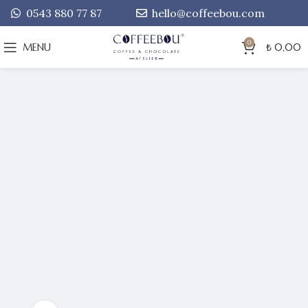
0543 880 77 87
hello@coffeebou.com
0
MENU
₺
0,00