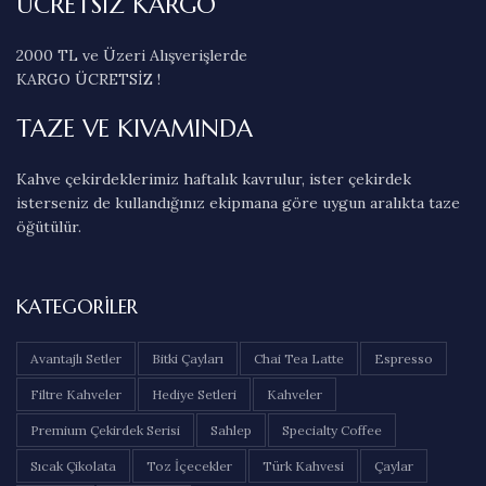
ÜCRETSİZ KARGO
2000 TL ve Üzeri Alışverişlerde
KARGO ÜCRETSİZ !
TAZE VE KIVAMINDA
Kahve çekirdeklerimiz haftalık kavrulur, ister çekirdek
isterseniz de kullandığınız ekipmana göre uygun aralıkta taze
öğütülür.
KATEGORILER
Avantajlı Setler
Bitki Çayları
Chai Tea Latte
Espresso
Filtre Kahveler
Hediye Setleri
Kahveler
Premium Çekirdek Serisi
Sahlep
Specialty Coffee
Sıcak Çikolata
Toz İçecekler
Türk Kahvesi
Çaylar