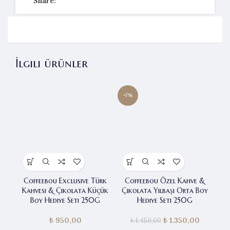
Share:
İlgili ürünler
-7%
Coffeebou Exclusive Türk
Coffeebou Özel Kahve &
Kahvesi & Çikolata Küçük
Çikolata Yılbaşı Orta Boy
Boy Hediye Seti 250G
Hediye Seti 250G
₺
950,00
₺
Orijinal fiyat:
1.350,00
Şu andak
₺
1.450,00
₺ 1.450,00.
fiyat: