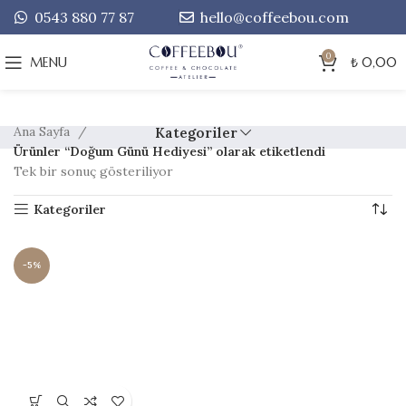
0543 880 77 87
hello@coffeebou.com
0
MENU
₺
0,00
Ana Sayfa
Kategoriler
Ürünler “Doğum Günü Hediyesi” olarak etiketlendi
Tek bir sonuç gösteriliyor
Kategoriler
-5%