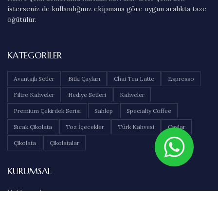
isterseniz de kullandığınız ekipmana göre uygun aralıkta taze
öğütülür.
KATEGORILER
Avantajlı Setler
Bitki Çayları
Chai Tea Latte
Espresso
Filtre Kahveler
Hediye Setleri
Kahveler
Premium Çekirdek Serisi
Sahlep
Specialty Coffee
Sıcak Çikolata
Toz İçecekler
Türk Kahvesi
Çaylar
Çikolata
Çikolatalar
KURUMSAL
Hakkımızda
İletişim