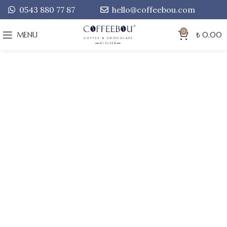
0543 880 77 87
hello@coffeebou.com
0
MENU
₺
0,00