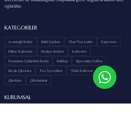
öğütülür.
KATEGORILER
Avantajlı Setler
Bitki Çayları
Chai Tea Latte
Espresso
Filtre Kahveler
Hediye Setleri
Kahveler
Premium Çekirdek Serisi
Sahlep
Specialty Coffee
Sıcak Çikolata
Toz İçecekler
Türk Kahvesi
Çaylar
Çikolata
Çikolatalar
KURUMSAL
Hakkımızda
İletişim
Sıkça Sorulan Sorular