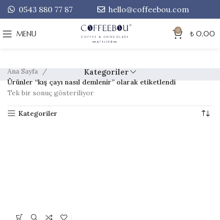
0543 880 77 87
hello@coffeebou.com
0
MENU
₺
0,00
Ana Sayfa
Kategoriler
Ürünler “kış çayı nasıl demlenir” olarak etiketlendi
Tek bir sonuç gösteriliyor
Kategoriler