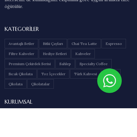
öğütülür.
KATEGORILER
Avantajlı Setler
Bitki Çayları
Chai Tea Latte
Espresso
Filtre Kahveler
Hediye Setleri
Kahveler
Premium Çekirdek Serisi
Sahlep
Specialty Coffee
Sıcak Çikolata
Toz İçecekler
Türk Kahvesi
Çaylar
Çikolata
Çikolatalar
KURUMSAL
Hakkımızda
İletişim
Sıkça Sorulan Sorular