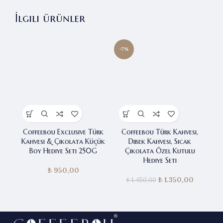
İlgili ürünler
-7%
Coffeebou Exclusive Türk
Coffeebou Türk Kahvesi,
Kahvesi & Çikolata Küçük
Dibek Kahvesi, Sıcak
Boy Hediye Seti 250G
Çikolata Özel Kutulu
Hediye Seti
₺
950,00
₺
Orijinal fiyat:
1.350,00
Şu andak
₺
1.450,00
₺ 1.450,00.
fiyat:
₺ 1.350,0