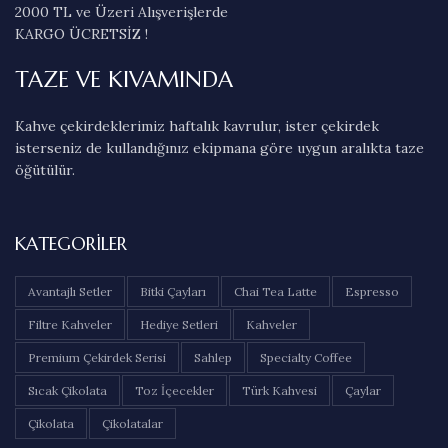
2000 TL ve Üzeri Alışverişlerde
KARGO ÜCRETSİZ !
TAZE VE KIVAMINDA
Kahve çekirdeklerimiz haftalık kavrulur, ister çekirdek
isterseniz de kullandığınız ekipmana göre uygun aralıkta taze
öğütülür.
KATEGORILER
Avantajlı Setler
Bitki Çayları
Chai Tea Latte
Espresso
Filtre Kahveler
Hediye Setleri
Kahveler
Premium Çekirdek Serisi
Sahlep
Specialty Coffee
Sıcak Çikolata
Toz İçecekler
Türk Kahvesi
Çaylar
Çikolata
Çikolatalar