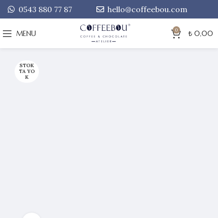
0543 880 77 87
hello@coffeebou.com
0
MENU
₺
0,00
STOK
TA YO
K