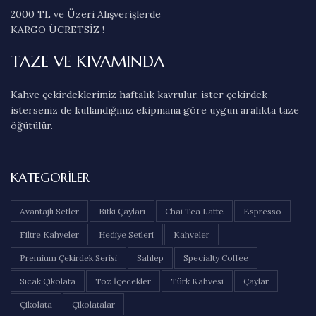
2000 TL ve Üzeri Alışverişlerde
KARGO ÜCRETSİZ !
TAZE VE KIVAMINDA
Kahve çekirdeklerimiz haftalık kavrulur, ister çekirdek
isterseniz de kullandığınız ekipmana göre uygun aralıkta taze
öğütülür.
KATEGORILER
Avantajlı Setler
Bitki Çayları
Chai Tea Latte
Espresso
Filtre Kahveler
Hediye Setleri
Kahveler
Premium Çekirdek Serisi
Sahlep
Specialty Coffee
Sıcak Çikolata
Toz İçecekler
Türk Kahvesi
Çaylar
Çikolata
Çikolatalar