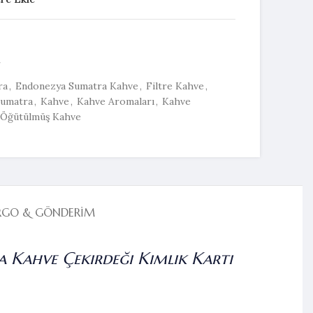
r
ra
,
Endonezya Sumatra Kahve
,
Filtre Kahve
,
Sumatra
,
Kahve
,
Kahve Aromaları
,
Kahve
Öğütülmüş Kahve
RGO & GÖNDERIM
 Kahve Çekirdeği Kimlik Kartı