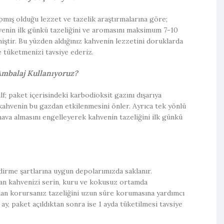
mış olduğu lezzet ve tazelik araştırmalarına göre;
venin ilk günkü tazeliğini ve aromasını maksimum 7-10
ştir. Bu yüzden aldığınız kahvenin lezzetini doruklarda
e tüketmenizi tavsiye ederiz.
Ambalaj Kullanıyoruz?
f; paket içerisindeki karbodioksit gazını dışarıya
 kahvenin bu gazdan etkilenmesini önler. Ayrıca tek yönlü
hava almasını engelleyerek kahvenin tazeliğini ilk günkü
dirme şartlarına uygun depolarımızda saklanır.
aşan kahvenizi serin, kuru ve kokusuz ortamda
ından korursanız tazeliğini uzun süre korumasına yardımcı
 ay, paket açıldıktan sonra ise 1 ayda tüketilmesi tavsiye