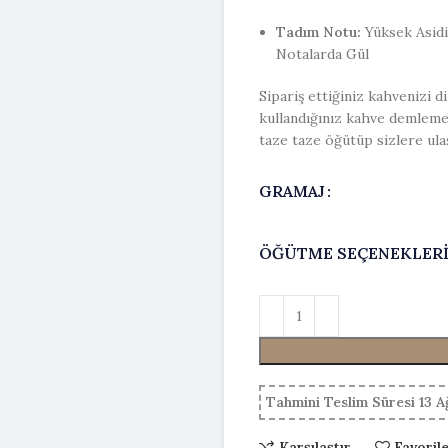
Tadım Notu:
Yüksek Asidit
Notalarda Gül
Sipariş ettiğiniz kahvenizi d
kullandığınız kahve demlem
taze taze öğütüp sizlere ula
GRAMAJ
ÖĞÜTME SEÇENEKLER
Tahmini Teslim Süresi 13 
Karşılaştır
Favoril