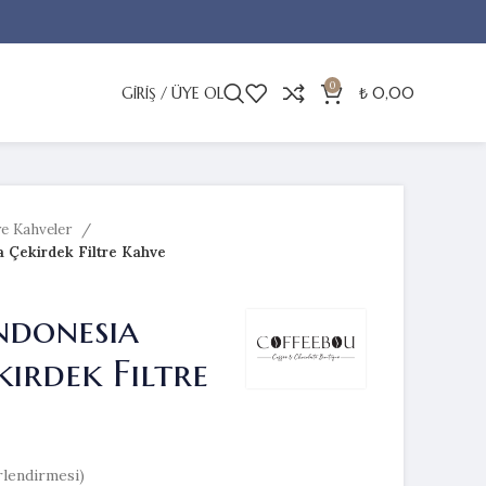
0
GIRIŞ / ÜYE OL
₺
0,00
re Kahveler
 Çekirdek Filtre Kahve
ndonesia
irdek Filtre
lendirmesi)