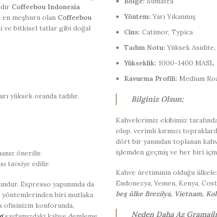
Bölge:
Sumatra
edir
Coffeebou Indonesia
Yöntem:
Yarı Yıkanmış
a en meşhuru olan
Coffeebou
i ve bitkisel tatlar gibi doğal
Cins:
Catimor, Typica
Tadım Notu:
Yüksek Asidite, 
Yükseklik:
1000-1400 MASL
Kavurma Profili:
Medium Ro
rı yüksek oranda tadılır.
Bilginiz Olsun;
Kahvelerimiz ekibimiz tarafınd
olup, verimli kırmızı topraklar
dört bir yanından toplanan kah
işlemden geçmiş ve her biri için
anız önerilir.
ı tavsiye edilir.
Kahve üretiminin olduğu ülkeler 
Endonezya, Yemen, Kenya, Cost
gundur. Espresso yapımında da
beş ülke Brezilya, Vietnam, Kol
me yöntemlerinden biri mutlaka
a ofisinizin konforunda,
Neden Daha Az Gramajlı
g
sayfamızdaki kahve demleme