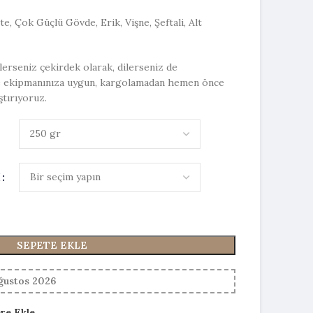
e, Çok Güçlü Gövde, Erik, Vişne, Şeftali, Alt
ilerseniz çekirdek olarak, dilerseniz de
e ekipmanınıza uygun, kargolamadan hemen önce
ştırıyoruz.
I
SEPETE EKLE
Ağustos 2026
ere Ekle