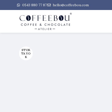
0543 880 77 87
hello@coffeebou.com
STOK
TA YO
K