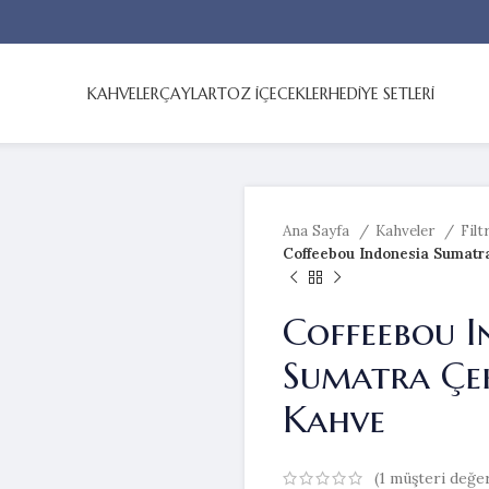
KAHVELER
ÇAYLAR
TOZ İÇECEKLER
HEDİYE SETLERİ
Ana Sayfa
Kahveler
Filt
Coffeebou Indonesia Sumatra
Coffeebou I
Sumatra Çek
Kahve
(
1
müşteri değer