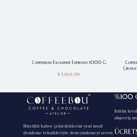
Coffeebou Exclusive Espresso 1000 G
Coffe
Çikola
₺
1.950,00
%100 
Bütün kredi
alışveriş im
Nitelikli kahve çekirdeklerini yeni nesil
ÜCRET
demleme teknikleriyle deneyimlemeyi seven