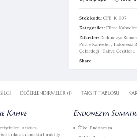
Stok kodu:
CFB-K-007
Kategoriler:
Filtre Kahvele
Etiketler:
Endonezya Sumat
Filtre Kahveler
,
Indonesia 
Çekirdeği
,
Kahve Çeşitleri
,
Share:
BILGI
DEĞERLENDIRMELER (1)
TAKSIT TABLOSU
KA
re Kahve
Endonezya Sumatra
tiştirilen, Arabica
Ülke:
Endonezya
istik olarak damakta bıraktığı