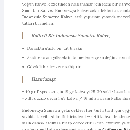
yoğun kahve lezzetinden hoşlananlar için ideal bir kahv
Sumatra Kahve
. Endonezya kahve çekirdekleri arasınd
Indonesia Sumatra Kahve
, tatlı yapısının yanında meyvel
tatları barındırır.
Kaliteli Bir Indonesia Sumatra Kahve;
Damakta güçlü bir tat bırakır
Asidite oranı yüksektir, bu nedenle çekirdeğin aromala
Gövdeli bir lezzete sahiptir.
Hazırlanışı;
• 40 gr
Espresso
için 18 gr kahveyi 25-30 sn’de hazırlam
•
Filtre Kahve
için 1 gr kahve / 16 ml su oranı kullanılmas
Endonezya Sumatra çekirdekleri her türlü tarif için uy
sıklıkla tercih edilir. Birbirinden lezzetli kahve demle
sizin damak tadınıza hitap edecektir. Gelin, evinizin ya d
profesyonel kahve deneyimi yaşamak için
Coffeebou Blo