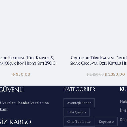
ebou Exclusive Türk Kahvesi &
Coffeebou Türk Kahvesi, Dibek 
ta Küçük Boy Hediye Seti 250G
Sıcak Çikolata Özel Kutulu Hed
₺
950,00
₺
1.350,00
Orijinal 
₺
1.450,00
₺ 1.450
₺
GÜVENLİ
KATEGORILER
KU
Hak
 kartları, banka kartlarına
Avantajlı Setler
kanı.
İlet
Bitki Çayları
Sık
SİZ KARGO
Chai Tea Latte
Espresso