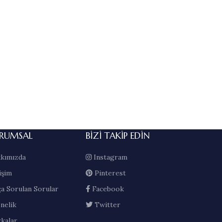
RUMSAL
BIZI TAKIP EDIN
kımızda
Instagram
işim
Pinterest
ça Sorulan Sorular
Facebook
nelik
Twitter
kalar