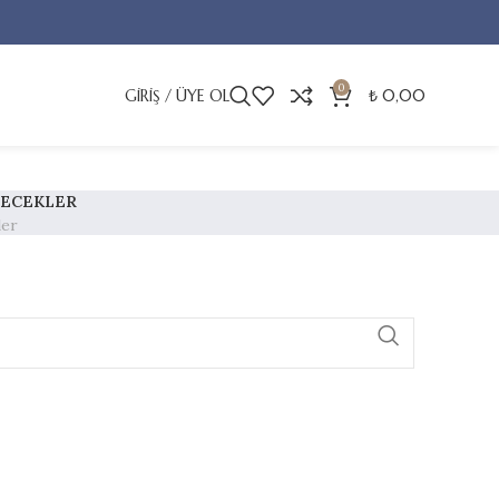
0
GIRIŞ / ÜYE OL
₺
0,00
ÇECEKLER
ler