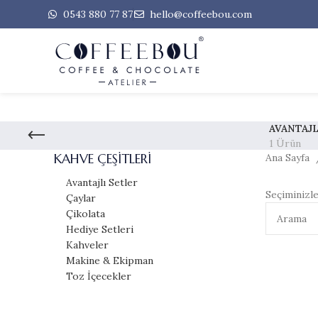
0543 880 77 87
hello@coffeebou.com
AVANTAJL
1 Ürün
KAHVE ÇEŞITLERI
Ana Sayfa
Avantajlı Setler
Seçiminizl
Çaylar
Çikolata
Hediye Setleri
Kahveler
Makine & Ekipman
Toz İçecekler