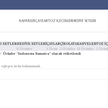
KAHVELER
ÇAYLAR
TOZ İÇECEKLER
HEDİYE SETLERİ
I SETLER
HEDIYE SETLERI
ÇAYLAR
ÇIKOLATA
KAHVELER
TOZ İ
8 Ürünler
1 Ürün
3 Ürünler
13 Ürünler
2 Ürün
Ürünler “Indonesia Sumatra” olarak etiketlendi
e eşleşen ürün bulunamadı.