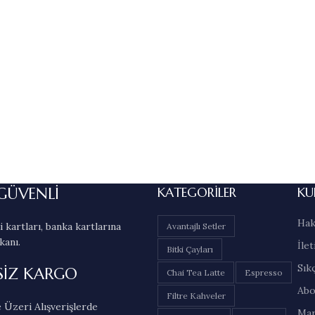
GÜVENLİ
KATEGORILER
KU
Hak
 kartları, banka kartlarına
Avantajlı Setler
kanı.
İlet
Bitki Çayları
Sık
SİZ KARGO
Chai Tea Latte
Espresso
Abo
Filtre Kahveler
 Üzeri Alışverişlerde
Mar