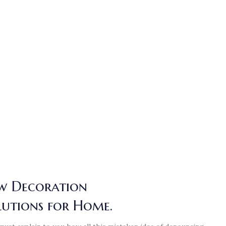
Home Modern
w Decoration
Decoration Decals.
lutions for Home.
View More