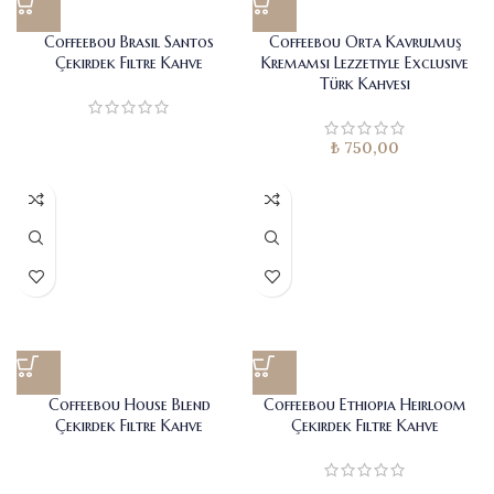
Coffeebou Brasil Santos
Coffeebou Orta Kavrulmuş
Çekirdek Filtre Kahve
Kremamsı Lezzetiyle Exclusive
Türk Kahvesi
₺
750,00
Coffeebou House Blend
Coffeebou Ethiopia Heirloom
Çekirdek Filtre Kahve
Çekirdek Filtre Kahve