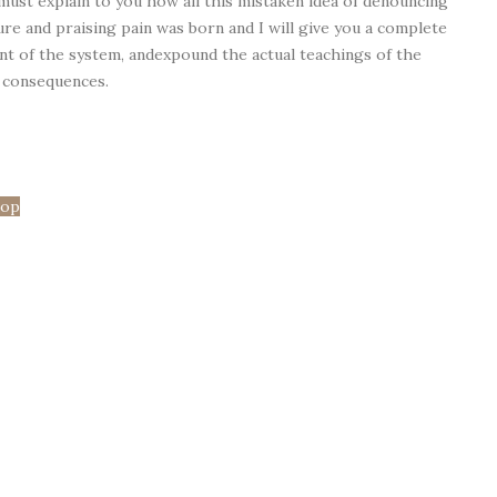
 must explain to you how all this mistaken idea of denouncing
ure and praising pain was born and I will give you a complete
nt of the system, andexpound the actual teachings of the
 consequences.
hop