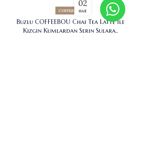
02
COFFEEBOU
HAZ
Buzlu COFFEEBOU Chai Tea Latte ile
Kızgın Kumlardan Serin Sulara..
0
Jülide
Bugün konumuz; zengin kremsi ve hafif baharatlı tadı
ve tekerlemeye benzeyen telafuzuyla Chai Tea
Latte. İçeriğindeki baharatlarla vücu...
DEVAMI
Nitelikli kahve çekirdeklerini yeni nesil demleme teknikleriyle
deneyimlemeyi seven kahvesever kocaman bir aile olarak
Coffeebou.com ile bu deneyimi yaşamak isteyen herkesle bu
lezzeti buluşturmayı hedefliyor ve bundan keyif alıyoruz.