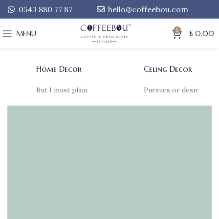
0543 880 77 87
hello@coffeebou.com
0
MENU
₺
0,00
Home Decor
Celing Decor
But I must plain
Pursues or desir