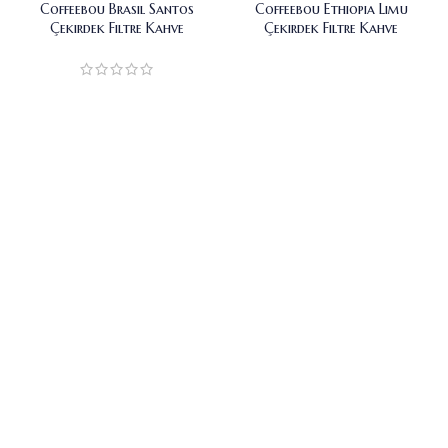
Coffeebou Brasil Santos
Coffeebou Ethiopia Limu
Çekirdek Filtre Kahve
Çekirdek Filtre Kahve