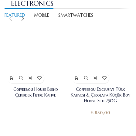
ELECTRONICS
FEATURED
MOBILE
SMARTWATCHES
Coffeebou House Blend
Coffeebou Exclusive Türk
Çekirdek Filtre Kahve
Kahvesi & Çikolata Küçük Boy
Hediye Seti 250G
₺
950,00