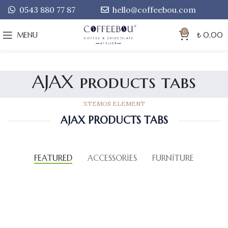
0543 880 77 87
hello@coffeebou.com
0
MENU
₺
0,00
AJAX products tabs
XTEMOS ELEMENT
AJAX PRODUCTS TABS
FEATURED
ACCESSORIES
FURNITURE