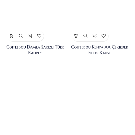
Coffeebou Damla Sakızlı Türk
Coffeebou Kenya AA Çekirdek
Kahvesi
Filtre Kahve