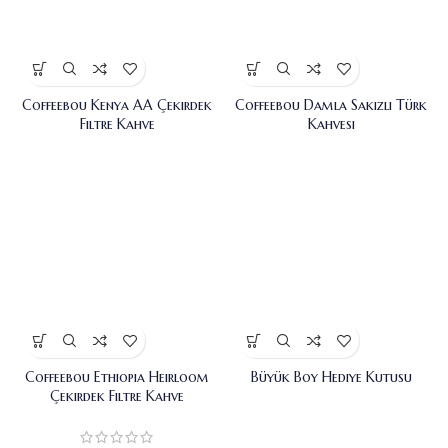
Coffeebou Kenya AA Çekirdek
Coffeebou Damla Sakızlı Türk
Filtre Kahve
Kahvesi
Coffeebou Ethiopia Heirloom
Büyük Boy Hediye Kutusu
Çekirdek Filtre Kahve