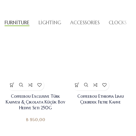
FURNITURE
LIGHTING
ACCESSORIES
CLOCKS
Coffeebou Exclusive Türk
Coffeebou Ethiopia Limu
Kahvesi & Çikolata Küçük Boy
Çekirdek Filtre Kahve
Hediye Seti 250G
₺
950,00