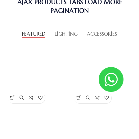
AJAX PRODUCTS TABS LOAD MORE
PAGINATION
FEATURED
LIGHTING
ACCESSORIES
Coffeebou Classic Türk Kahvesi
Coffeebou Orta Kavrulmuş
Kremamsı Lezzetiyle Exclusive
Türk Kahvesi
₺
475,00
₺
750,00