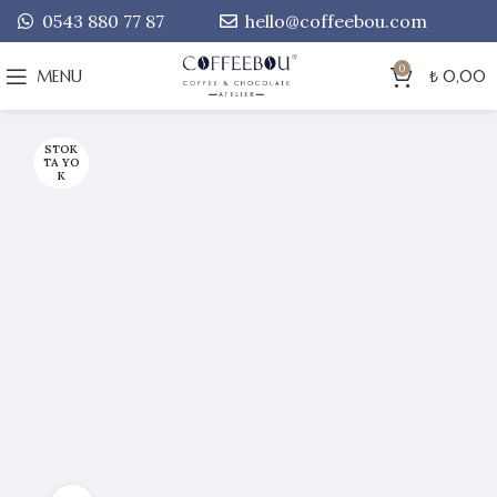
0543 880 77 87
hello@coffeebou.com
0
MENU
₺
0,00
STOK
TA YO
K