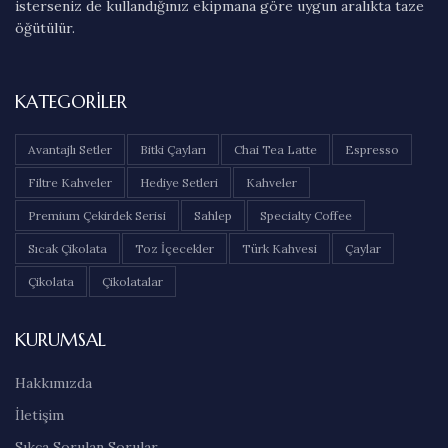
isterseniz de kullandığınız ekipmana göre uygun aralıkta taze
öğütülür.
KATEGORILER
Avantajlı Setler
Bitki Çayları
Chai Tea Latte
Espresso
Filtre Kahveler
Hediye Setleri
Kahveler
Premium Çekirdek Serisi
Sahlep
Specialty Coffee
Sıcak Çikolata
Toz İçecekler
Türk Kahvesi
Çaylar
Çikolata
Çikolatalar
KURUMSAL
Hakkımızda
İletişim
Sıkça Sorulan Sorular