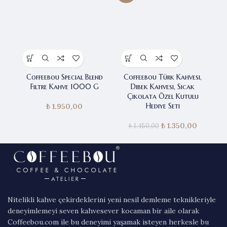
Coffeebou Special Blend
Coffeebou Türk Kahvesi,
Co
Filtre Kahve 1000 G
Dibek Kahvesi, Sıcak
Çikolata Özel Kutulu
Hediye Seti
₺
1.950,00
₺
Orijinal fiyat:
1.350,00
Şu andak
₺
1.450,00
₺ 1.450,00.
fiyat:
₺ 1.350,0
Nitelikli kahve çekirdeklerini yeni nesil demleme teknikleriyle
deneyimlemeyi seven kahvesever kocaman bir aile olarak
Coffeebou.com ile bu deneyimi yaşamak isteyen herkesle bu