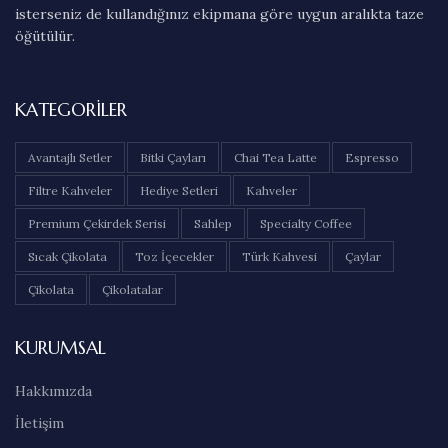
isterseniz de kullandığınız ekipmana göre uygun aralıkta taze
öğütülür.
KATEGORILER
Avantajlı Setler
Bitki Çayları
Chai Tea Latte
Espresso
Filtre Kahveler
Hediye Setleri
Kahveler
Premium Çekirdek Serisi
Sahlep
Specialty Coffee
Sıcak Çikolata
Toz İçecekler
Türk Kahvesi
Çaylar
Çikolata
Çikolatalar
KURUMSAL
Hakkımızda
İletişim