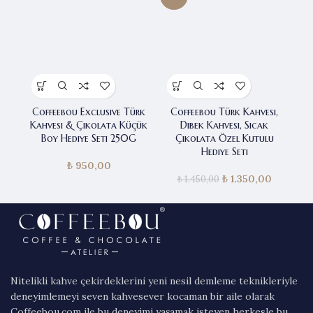
Coffeebou Exclusive Türk
Coffeebou Türk Kahvesi,
C
Kahvesi & Çikolata Küçük
Dibek Kahvesi, Sıcak
Boy Hediye Seti 250G
Çikolata Özel Kutulu
Hediye Seti
₺
950,00
₺
Orijinal fiyat:
1.350,00
Şu andak
₺
1.450,00
₺ 1.450,00.
fiyat:
₺ 1.350,0
Nitelikli kahve çekirdeklerini yeni nesil demleme teknikleriyle
deneyimlemeyi seven kahvesever kocaman bir aile olarak
Coffeebou.com ile bu deneyimi yaşamak isteyen herkesle bu