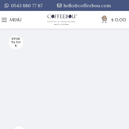
0543 880 77 87
hello@coffeebou.com
0
MENU
₺
0,00
STOK
TA YO
K