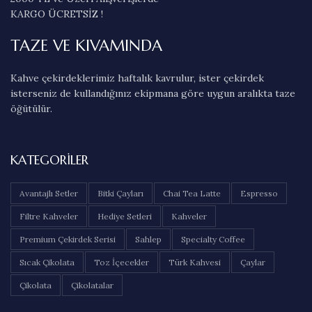
KARGO ÜCRETSİZ !
TAZE VE KIVAMINDA
Kahve çekirdeklerimiz haftalık kavrulur, ister çekirdek
isterseniz de kullandığınız ekipmana göre uygun aralıkta taze
öğütülür.
KATEGORILER
Avantajlı Setler
Bitki Çayları
Chai Tea Latte
Espresso
Filtre Kahveler
Hediye Setleri
Kahveler
Premium Çekirdek Serisi
Sahlep
Specialty Coffee
Sıcak Çikolata
Toz İçecekler
Türk Kahvesi
Çaylar
Çikolata
Çikolatalar