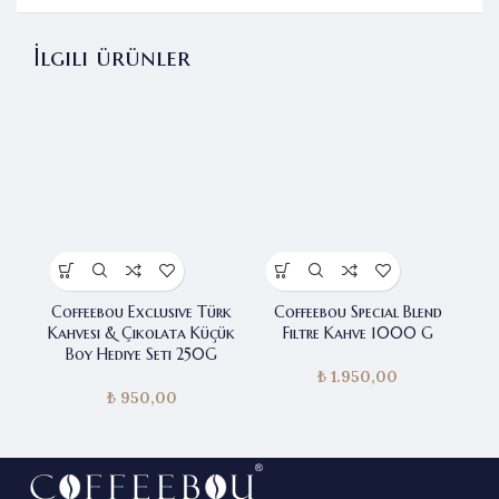
İlgili ürünler
Coffeebou Exclusive Türk
Coffeebou Special Blend
Co
Kahvesi & Çikolata Küçük
Filtre Kahve 1000 G
Boy Hediye Seti 250G
₺
1.950,00
₺
950,00