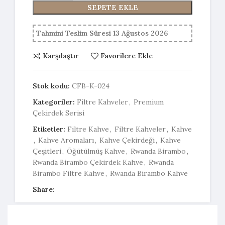
SEPETE EKLE
Tahmini Teslim Süresi 13 Ağustos 2026
Karşılaştır
Favorilere Ekle
Stok kodu:
CFB-K-024
Kategoriler:
Filtre Kahveler
,
Premium
Çekirdek Serisi
Etiketler:
Filtre Kahve
,
Filtre Kahveler
,
Kahve
,
Kahve Aromaları
,
Kahve Çekirdeği
,
Kahve
Çeşitleri
,
Öğütülmüş Kahve
,
Rwanda Birambo
,
Rwanda Birambo Çekirdek Kahve
,
Rwanda
Birambo Filtre Kahve
,
Rwanda Birambo Kahve
Share: