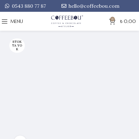
0543 880 77 87
hello@coffeebou.com
0
MENU
₺
0,00
STOK
TA YO
K