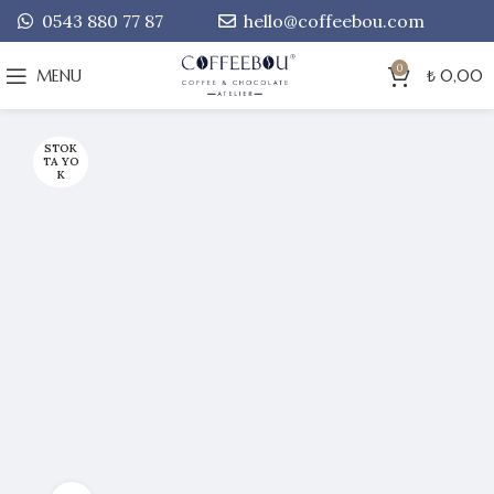
0543 880 77 87
hello@coffeebou.com
0
MENU
₺
0,00
STOK
TA YO
K