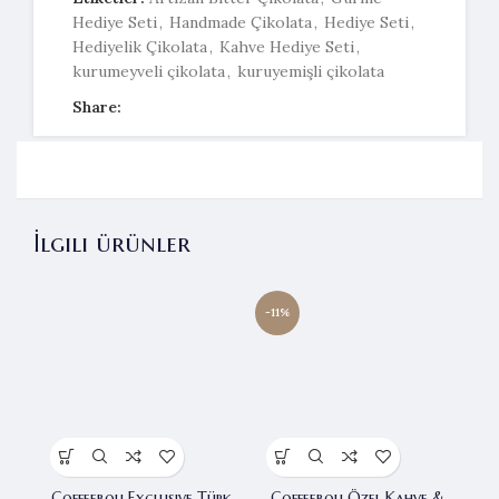
Hediye Seti
,
Handmade Çikolata
,
Hediye Seti
,
Hediyelik Çikolata
,
Kahve Hediye Seti
,
kurumeyveli çikolata
,
kuruyemişli çikolata
Share:
İlgili ürünler
-11%
-7
Coffeebou Exclusive Türk
Coffeebou Özel Kahve &
C