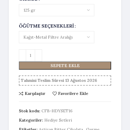
ÖĞÜTME SEÇENEKLERI
SEPETE EKLE
Tahmini Teslim Süresi 13 Ağustos 2026
Karşılaştır
Favorilere Ekle
Stok kodu:
CFB-HDYSET16
Kategoriler:
Hediye Setleri
Etiketler:
Artizan Bitter Çikolata
,
Gurme