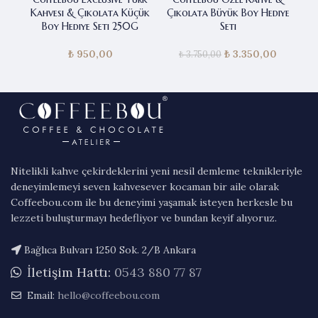
Kahvesi & Çikolata Küçük
Çikolata Büyük Boy Hediye
Çi
Boy Hediye Seti 250G
Seti
₺
950,00
₺
Orijinal fiyat:
3.350,00
Şu anda
₺
3.750,00
₺ 3.750,00.
fiyat:
₺ 3.350,0
Nitelikli kahve çekirdeklerini yeni nesil demleme teknikleriyle
deneyimlemeyi seven kahvesever kocaman bir aile olarak
Coffeebou.com ile bu deneyimi yaşamak isteyen herkesle bu
lezzeti buluşturmayı hedefliyor ve bundan keyif alıyoruz.
Bağlıca Bulvarı 1250 Sok. 2/B Ankara
İletişim Hattı:
0543 880 77 87
Email:
hello@coffeebou.com