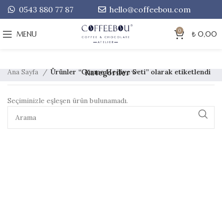
0543 880 77 87
hello@coffeebou.com
0
MENU
₺
0,00
Ana Sayfa
Ürünler “Gurme Hediye Seti” olarak etiketlendi
Kategoriler
Seçiminizle eşleşen ürün bulunamadı.