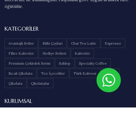
öğütülür.
KATEGORILER
Avantajlı Setler
Bitki Çayları
Chai Tea Latte
Espresso
Filtre Kahveler
Hediye Setleri
Kahveler
Premium Çekirdek Serisi
Sahlep
Specialty Coffee
Sıcak Çikolata
Toz İçecekler
Türk Kahvesi
Çaylar
Çikolata
Çikolatalar
KURUMSAL
Hakkımızda
İletişim
Sıkça Sorulan Sorular