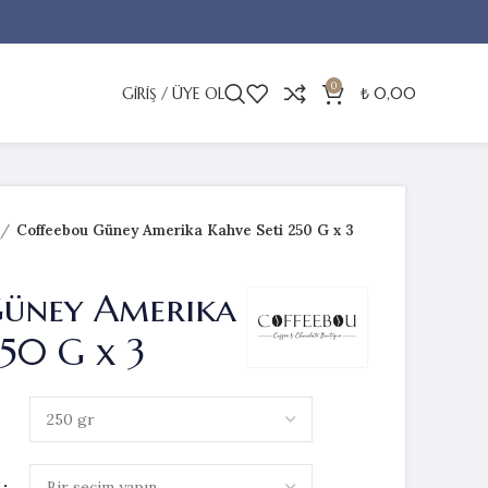
0
GIRIŞ / ÜYE OL
₺
0,00
Coffeebou Güney Amerika Kahve Seti 250 G x 3
Güney Amerika
250 G x 3
I