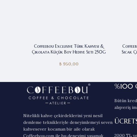
Coffeebou Exclusive Türk Kahvesi &
Coffeeb
Çikolata Küçük Boy Hediye Seti 250G
Sıcak Ç
₺
950,00
%100 
Bütün kredi
alışveriş im
Nitelikli kahve çekirdeklerini yeni nesil
ÜCRET
demleme teknikleriyle deneyimlemeyi seven
kahvesever kocaman bir aile olarak
2000 TL ve
Coffeebou.com ile bu deneyimi yaşamak