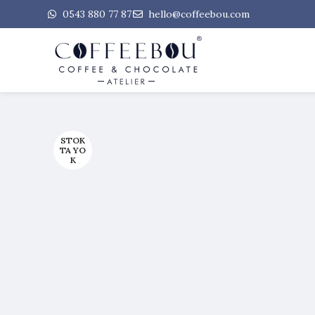
0543 880 77 87
hello@coffeebou.com
STOK
TA YO
K