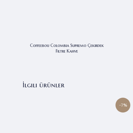
Coffeebou Colombia Supremo Çekirdek
Filtre Kahve
İlgili ürünler
-7%