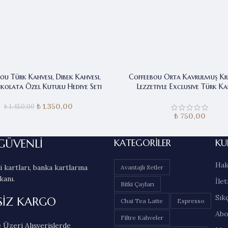
ou Türk Kahvesi, Dibek Kahvesi,
Coffeebou Orta Kavrulmuş K
ikolata Özel Kutulu Hediye Seti
Lezzetiyle Exclusive Türk Ka
₺
1.350,00
Orijinal fiyat:
Şu andaki
₺
1.450,00
₺ 1.450,00.
fiyat:
₺
750,00
₺ 1.350,00.
GÜVENLİ
KATEGORILER
KU
Hak
 kartları, banka kartlarına
Avantajlı Setler
kanı.
İlet
Bitki Çayları
Sık
SİZ KARGO
Chai Tea Latte
Espresso
Abo
Filtre Kahveler
 Üzeri Alışverişlerde