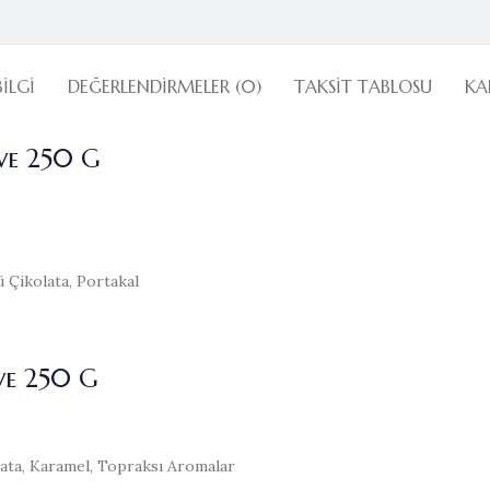
BILGI
DEĞERLENDIRMELER (0)
TAKSIT TABLOSU
KA
hve 250 G
 Çikolata, Portakal
ve 250 G
lata, Karamel, Topraksı Aromalar