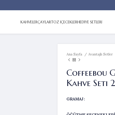
KAHVELER
ÇAYLAR
TOZ İÇECEKLER
HEDİYE SETLERİ
Ana Sayfa
Avantajlı Setler
Coffeebou 
Kahve Seti 
GRAMAJ
ÖĞÜTME SEÇENEKLER