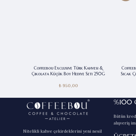
Coffeebou Exclusive Türk Kahvesi &
Coffeeb
Çikolata Küçük Boy Hediye Seti 250G
Sıcak Ç
₺
950,00
%100 
Bütün kredi
alışveriş im
Nitelikli kahve çekirdeklerini yeni nesil