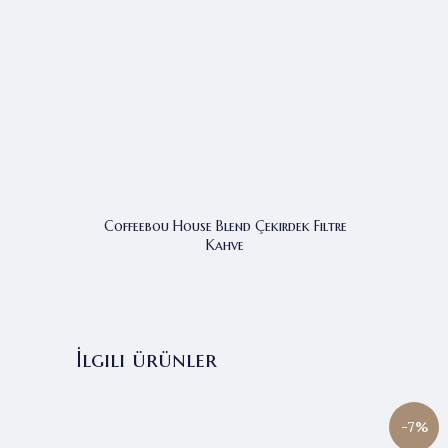
Coffeebou House Blend Çekirdek Filtre
Kahve
İlgili ürünler
-7%