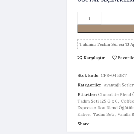
Tahmini Teslim Süresi 13 
Karşılaştır
Favoril
Stok kodu:
CFB-045SET
Kategoriler:
Avantajlı Setler
Etiketler:
Chocolate Blend 
Tadım Seti 125 G x 6
,
Coffee
Espresso Bou Blend Öğütül
Kahve
,
Tadım Seti
,
Vanilla 
Share: