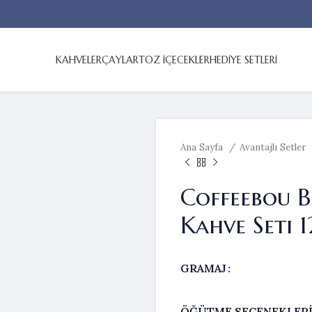
KAHVELER
ÇAYLAR
TOZ İÇECEKLER
HEDİYE SETLERİ
Ana Sayfa
Avantajlı Setler
Coffeebou B
Kahve Seti 1
GRAMAJ
ÖĞÜTME SEÇENEKLER