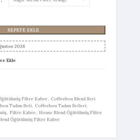
SEPETE EKLE
Ağustos 2026
ere Ekle
Öğütülmüş Filtre Kahve
,
Coffeebou Blend Seri
bou Tadım Seti
,
Coffeebou Tadım Setleri
,
müş
,
Filtre Kahve
,
House Blend Öğütülmüş Filtre
Blend Öğütülmüş Filtre Kahve