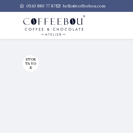
0543 880 77 87
hello@coffeebou.com
STOK
TA YO
K