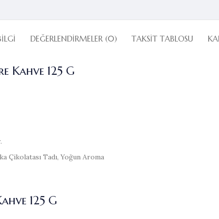
BILGI
DEĞERLENDIRMELER (0)
TAKSIT TABLOSU
KA
e Kahve 125 G
.
ka Çikolatası Tadı, Yoğun Aroma
Kahve 125 G