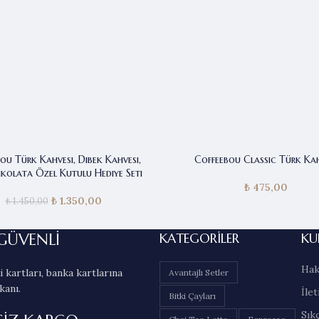
ou Türk Kahvesi, Dibek Kahvesi,
Coffeebou Classic Türk Kah
ikolata Özel Kutulu Hediye Seti
₺
475,00
₺
1.350,00
Orijinal fiyat:
Şu andaki
₺
1.450,00
₺ 1.450,00.
fiyat:
₺ 1.350,00.
GÜVENLİ
KATEGORILER
KU
Hak
 kartları, banka kartlarına
Avantajlı Setler
kanı.
İlet
Bitki Çayları
Sık