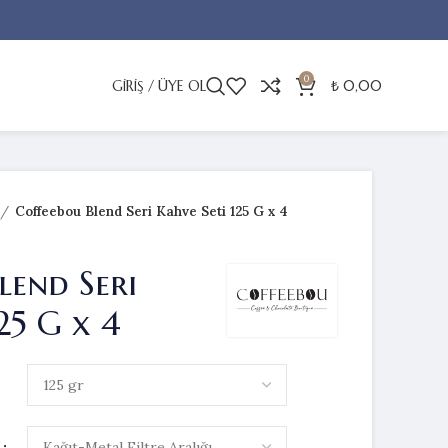
0
GIRIŞ / ÜYE OL
₺
0,00
Coffeebou Blend Seri Kahve Seti 125 G x 4
lend Seri
25 G x 4
I