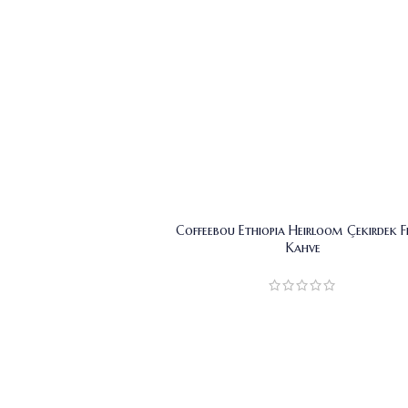
Coffeebou Ethiopia Heirloom Çekirdek Fi
Kahve