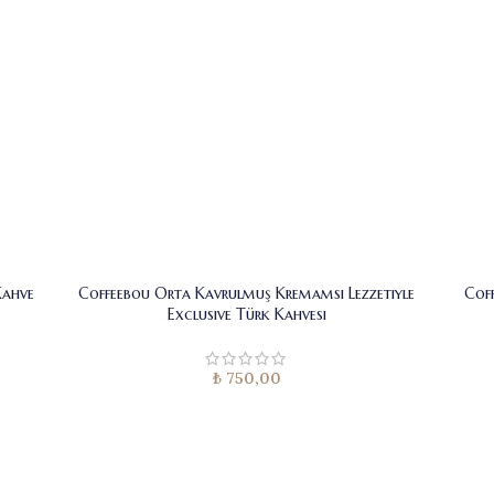
Kahve
Coffeebou Orta Kavrulmuş Kremamsı Lezzetiyle
Coff
Exclusive Türk Kahvesi
₺
750,00