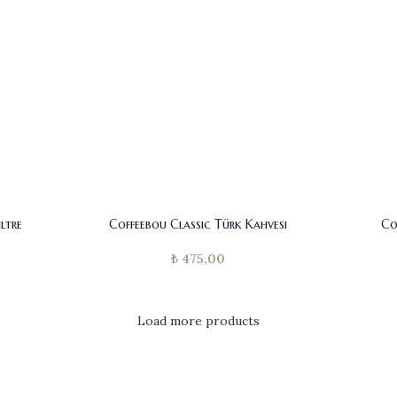
ltre
Coffeebou Classic Türk Kahvesi
Co
₺
475,00
Load more products