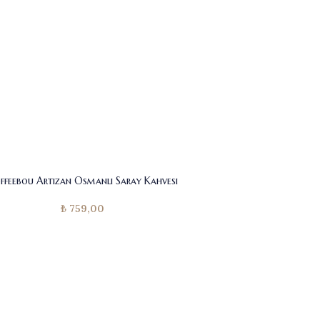
ffeebou Artizan Osmanlı Saray Kahvesi
₺
759,00