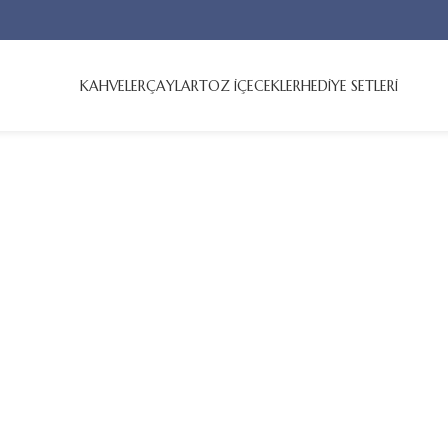
KAHVELER
ÇAYLAR
TOZ İÇECEKLER
HEDİYE SETLERİ