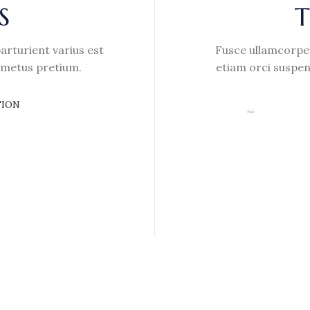
S
arturient varius est
Fusce ullamcorper
t metus pretium.
etiam orci suspen
TION