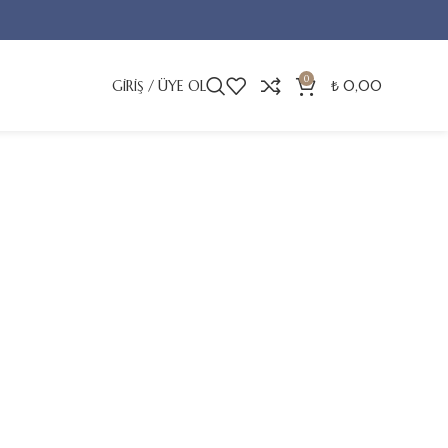
0
GIRIŞ / ÜYE OL
₺
0,00