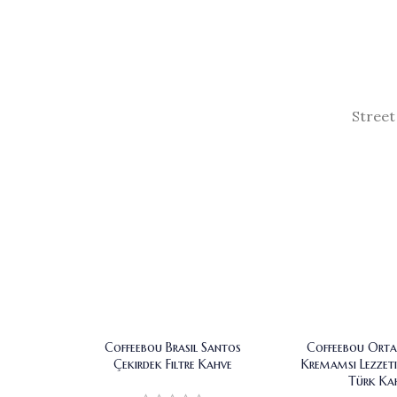
Street
Coffeebou Brasil Santos
Coffeebou Ort
Çekirdek Filtre Kahve
Kremamsı Lezzeti
Türk Kah