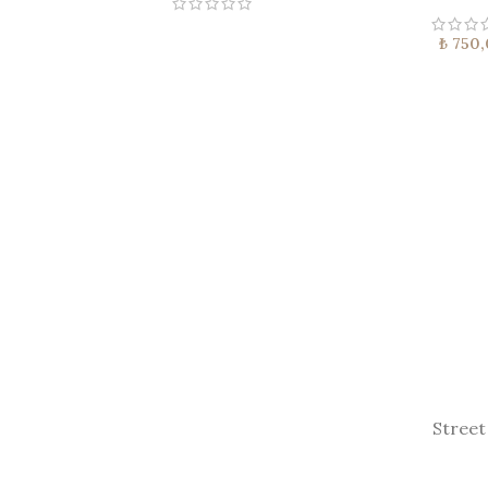
₺
750,
Street