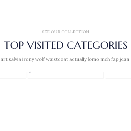
SEE OUR COLLECTION
TOP VISITED CATEGORIES
PREMIU
 art salvia irony wolf waistcoat actually lomo meh fap jean 
SICAK
ÇEKIRDE
ÇIKOLATA
SERISI