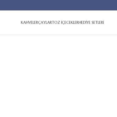
KAHVELER
ÇAYLAR
TOZ İÇECEKLER
HEDİYE SETLERİ