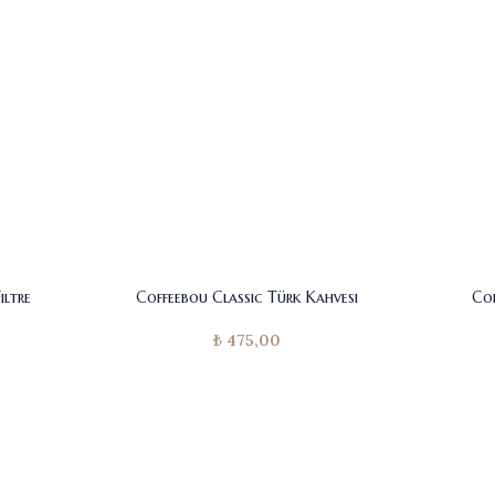
iltre
Coffeebou Classic Türk Kahvesi
Cof
₺
475,00