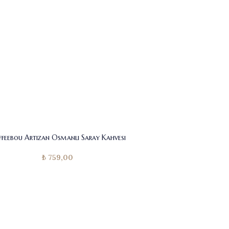
feebou Artizan Osmanlı Saray Kahvesi
₺
759,00