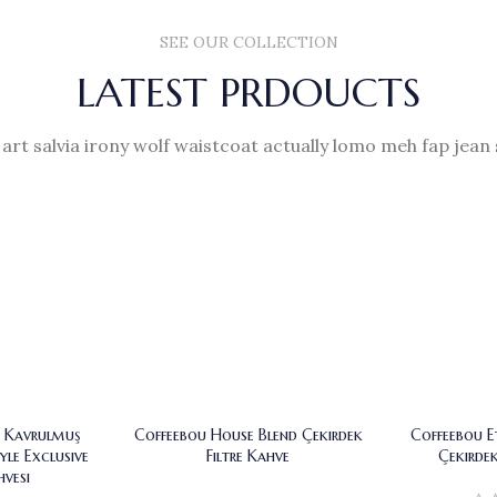
SEE OUR COLLECTION
LATEST PRDOUCTS
 art salvia irony wolf waistcoat actually lomo meh fap jean 
a Kavrulmuş
Coffeebou House Blend Çekirdek
Coffeebou E
yle Exclusive
Filtre Kahve
Çekirdek
vesi