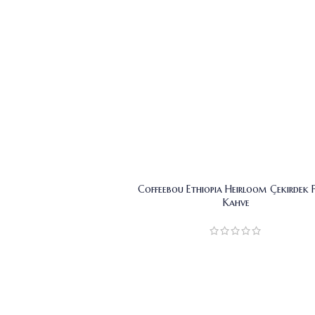
Coffeebou Ethiopia Heirloom Çekirdek F
Kahve