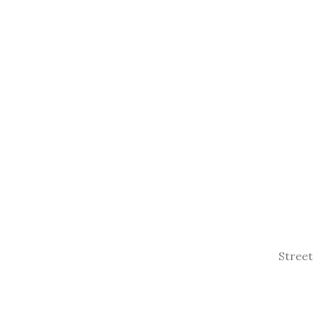
WOMAN
COLLECTION
Laculis velit
dictum ligula
elementum
diam.
read more
Street