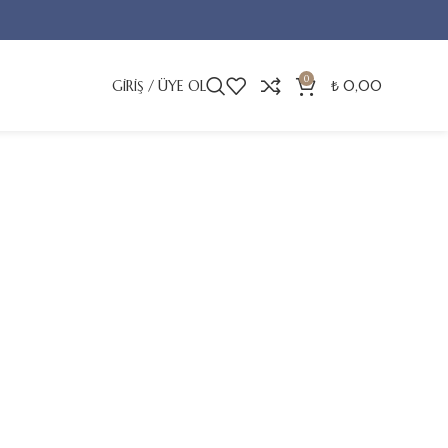
0
GIRIŞ / ÜYE OL
₺
0,00