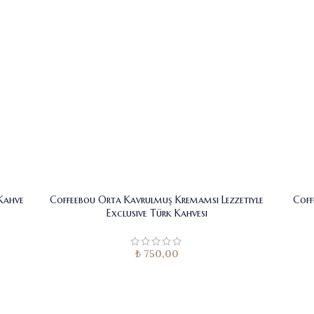
 Kahve
Coffeebou Orta Kavrulmuş Kremamsı Lezzetiyle
Coff
Exclusive Türk Kahvesi
₺
750,00