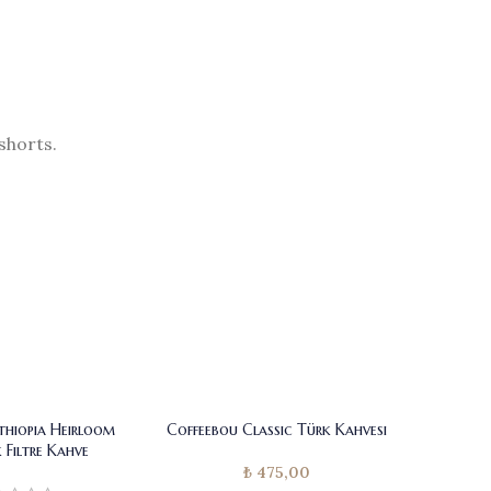
shorts.
thiopia Heirloom
Coffeebou Classic Türk Kahvesi
Coffee
 Filtre Kahve
₺
475,00