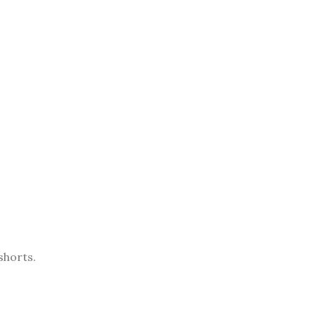
KID'S
COLLECTION
A etiam
eleifend
accum
sanmi aliquet.
read more
shorts.