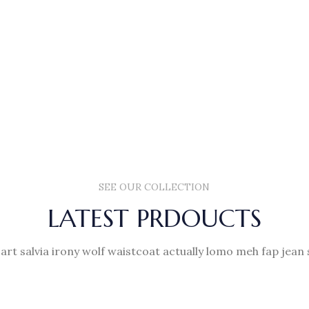
MAN'S
COLLECTION
Dictumst
oddio
mrtattis
sit a
nisi justo.
read more
SEE OUR COLLECTION
LATEST PRDOUCTS
 art salvia irony wolf waistcoat actually lomo meh fap jean 