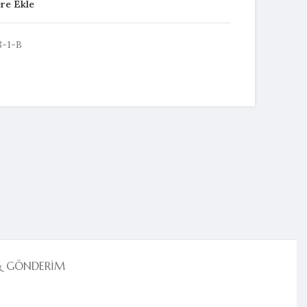
ere Ekle
-1-B
& GÖNDERIM