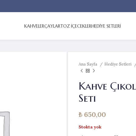
KAHVELER
ÇAYLAR
TOZ İÇECEKLER
HEDİYE SETLERİ
Ana Sayfa
Hediye Setleri
Kahve Çikol
Seti
₺
650,00
Stokta yok