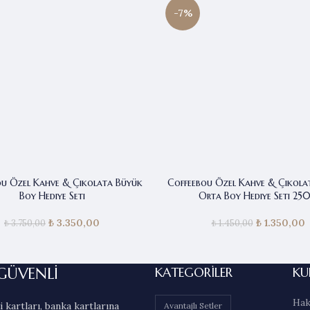
-7%
ou Özel Kahve & Çikolata Büyük
Coffeebou Özel Kahve & Çikolat
Boy Hediye Seti
Orta Boy Hediye Seti 25
₺
3.350,00
Orijinal fiyat:
Şu andaki
₺
1.350,00
Orijinal 
₺
3.750,00
₺
1.450,00
₺ 3.750,00.
fiyat:
₺ 1.450
₺ 3.350,00.
₺
GÜVENLİ
KATEGORILER
KU
Hak
 kartları, banka kartlarına
Avantajlı Setler