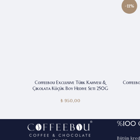
-11%
Coffeebou Exclusive Türk Kahvesi &
Coffeeb
Çikolata Küçük Boy Hediye Seti 250G
₺
950,00
%100 
Bütün kredi