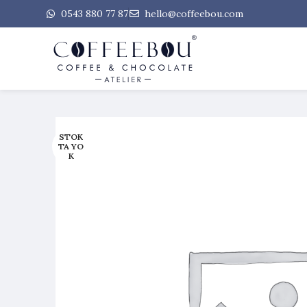
0543 880 77 87
hello@coffeebou.com
STOK
TA YO
K