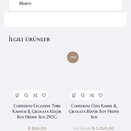
Share:
İlgili ürünler
-11%
-7
Coffeebou Exclusive Türk
Coffeebou Özel Kahve &
C
Kahvesi & Çikolata Küçük
Çikolata Büyük Boy Hediye
Çi
Boy Hediye Seti 250G
Seti
₺
950,00
₺
Orijinal fiyat:
3.350,00
Şu anda
₺
3.750,00