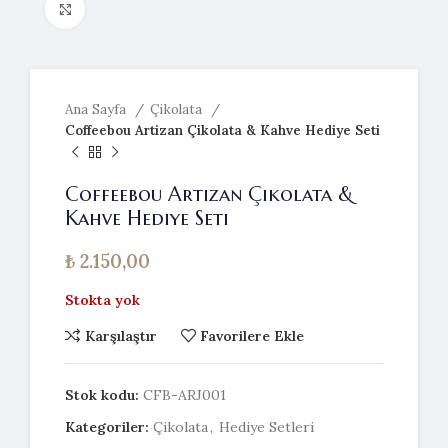
Resmi büyütmek için tıklayın
Ana Sayfa
Çikolata
Coffeebou Artizan Çikolata & Kahve Hediye Seti
Coffeebou Artizan Çikolata &
Kahve Hediye Seti
₺
2.150,00
Stokta yok
Karşılaştır
Favorilere Ekle
Stok kodu:
CFB-ARJ001
Kategoriler:
Çikolata
,
Hediye Setleri