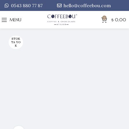
0543 880 77 87
hello@coffeebou.com
0
MENU
₺
0,00
STOK
TA YO
K