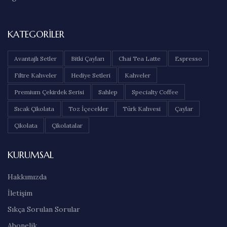
KATEGORILER
Avantajlı Setler
Bitki Çayları
Chai Tea Latte
Espresso
Filtre Kahveler
Hediye Setleri
Kahveler
Premium Çekirdek Serisi
Sahlep
Specialty Coffee
Sıcak Çikolata
Toz İçecekler
Türk Kahvesi
Çaylar
Çikolata
Çikolatalar
KURUMSAL
Hakkımızda
İletişim
Sıkça Sorulan Sorular
Abonelik