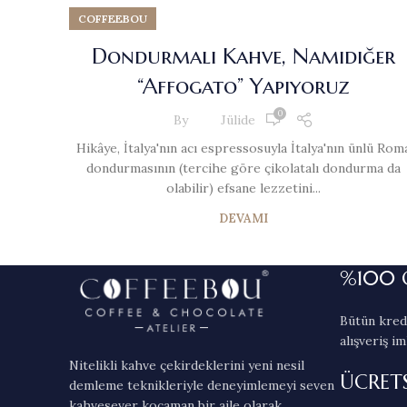
COFFEEBOU
Dondurmalı Kahve, Namıdiğer
“Affogato” Yapıyoruz
0
By
Jülide
Hikâye, İtalya'nın acı espressosuyla İtalya'nın ünlü Rom
dondurmasının (tercihe göre çikolatalı dondurma da
olabilir) efsane lezzetini...
DEVAMI
%100 
Bütün kredi
alışveriş im
Nitelikli kahve çekirdeklerini yeni nesil
ÜCRET
demleme teknikleriyle deneyimlemeyi seven
kahvesever kocaman bir aile olarak