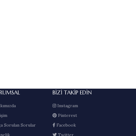
RUMSAL
BIZI TAKIP EDIN
kımızda
Instagram
işim
Pinterest
ça Sorulan Sorular
Facebook
nelik
Twitter