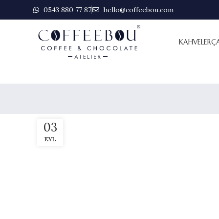
0543 880 77 87
hello@coffeebou.com
KAHVELER
Ç
03
EYL