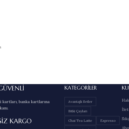
a
GÜVENLİ
KATEGORILER
KU
Hak
 kartları, banka kartlarına
Avantajlı Setler
kanı.
İlet
Bitki Çayları
Sık
SİZ KARGO
Chai Tea Latte
Espresso
Abo