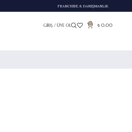
FRANCHISE & DANIŞMANLIK
0
GIRIŞ / ÜYE OL
₺
0,00