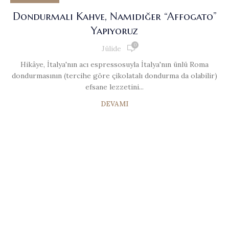
Dondurmalı Kahve, Namıdiğer “Affogato”
Yapıyoruz
0
Jülide
Hikâye, İtalya'nın acı espressosuyla İtalya'nın ünlü Roma
dondurmasının (tercihe göre çikolatalı dondurma da olabilir)
efsane lezzetini...
DEVAMI