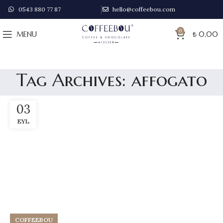
0543 880 77 87
hello@coffeebou.com
0
MENU
₺
0,00
Tag Archives: affogato
03
EYL
COFFEEBOU