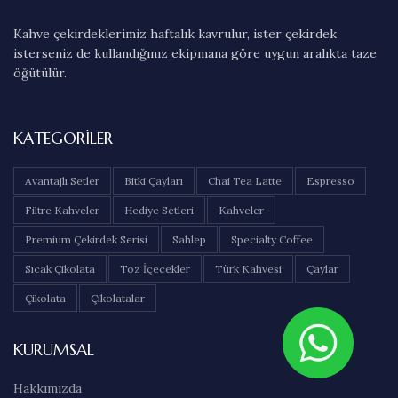
Kahve çekirdeklerimiz haftalık kavrulur, ister çekirdek
isterseniz de kullandığınız ekipmana göre uygun aralıkta taze
öğütülür.
KATEGORILER
Avantajlı Setler
Bitki Çayları
Chai Tea Latte
Espresso
Filtre Kahveler
Hediye Setleri
Kahveler
Premium Çekirdek Serisi
Sahlep
Specialty Coffee
Sıcak Çikolata
Toz İçecekler
Türk Kahvesi
Çaylar
Çikolata
Çikolatalar
KURUMSAL
Hakkımızda