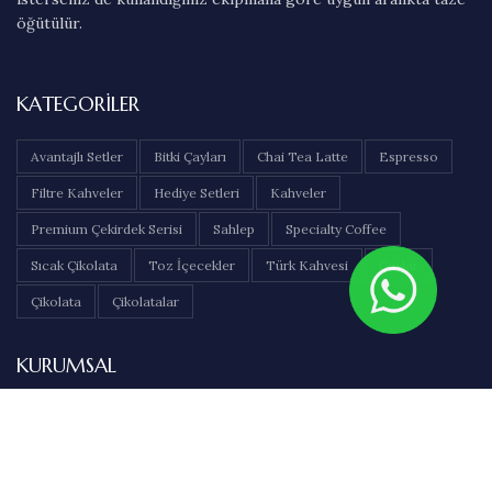
öğütülür.
KATEGORILER
Avantajlı Setler
Bitki Çayları
Chai Tea Latte
Espresso
Filtre Kahveler
Hediye Setleri
Kahveler
Premium Çekirdek Serisi
Sahlep
Specialty Coffee
Sıcak Çikolata
Toz İçecekler
Türk Kahvesi
Çaylar
Çikolata
Çikolatalar
KURUMSAL
Hakkımızda
İletişim
Sıkça Sorulan Sorular