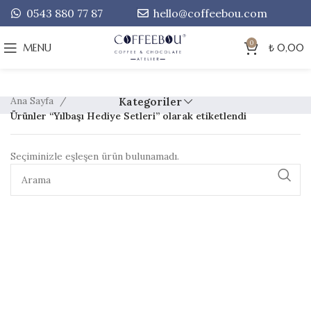
0543 880 77 87
hello@coffeebou.com
0
MENU
₺
0,00
Ana Sayfa
Kategoriler
Ürünler “Yılbaşı Hediye Setleri” olarak etiketlendi
Seçiminizle eşleşen ürün bulunamadı.