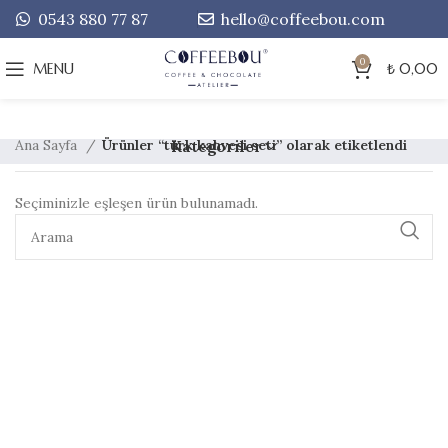
0543 880 77 87
hello@coffeebou.com
0
MENU
₺
0,00
Ana Sayfa
Ürünler “türk kahvesi seti” olarak etiketlendi
Kategoriler
Seçiminizle eşleşen ürün bulunamadı.