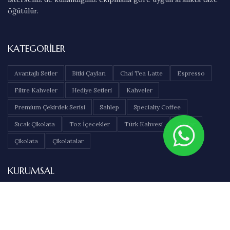
öğütülür.
KATEGORILER
Avantajlı Setler
Bitki Çayları
Chai Tea Latte
Espresso
Filtre Kahveler
Hediye Setleri
Kahveler
Premium Çekirdek Serisi
Sahlep
Specialty Coffee
Sıcak Çikolata
Toz İçecekler
Türk Kahvesi
Çaylar
Çikolata
Çikolatalar
KURUMSAL
Hakkımızda
İletişim
Sıkça Sorulan Sorular