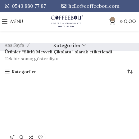
0543 880 77 87
hello@coffeebou.com
0
MENU
₺
0,00
Ana Sayfa
Kategoriler
Ürünler “Sütlü Meyveli Çikolata” olarak etiketlendi
Tek bir sonuç gösteriliyor
Kategoriler