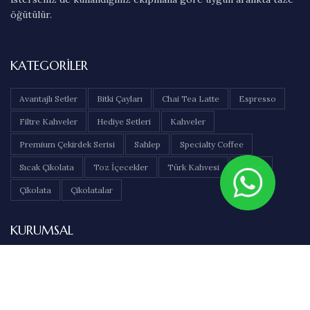
öğütülür.
KATEGORILER
Avantajlı Setler
Bitki Çayları
Chai Tea Latte
Espresso
Filtre Kahveler
Hediye Setleri
Kahveler
Premium Çekirdek Serisi
Sahlep
Specialty Coffee
Sıcak Çikolata
Toz İçecekler
Türk Kahvesi
Çaylar
Çikolata
Çikolatalar
KURUMSAL
Hakkımızda
İletişim
Sıkça Sorulan Sorular