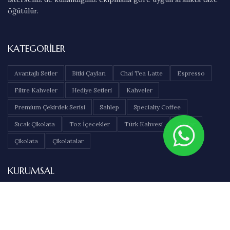
öğütülür.
KATEGORILER
Avantajlı Setler
Bitki Çayları
Chai Tea Latte
Espresso
Filtre Kahveler
Hediye Setleri
Kahveler
Premium Çekirdek Serisi
Sahlep
Specialty Coffee
Sıcak Çikolata
Toz İçecekler
Türk Kahvesi
Çaylar
Çikolata
Çikolatalar
KURUMSAL
Hakkımızda
İletişim
Sıkça Sorulan Sorular