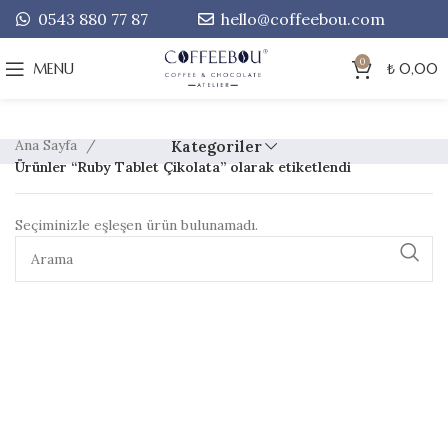
0543 880 77 87
hello@coffeebou.com
0
MENU
₺
0,00
Ana Sayfa
Kategoriler
Ürünler “Ruby Tablet Çikolata” olarak etiketlendi
Seçiminizle eşleşen ürün bulunamadı.